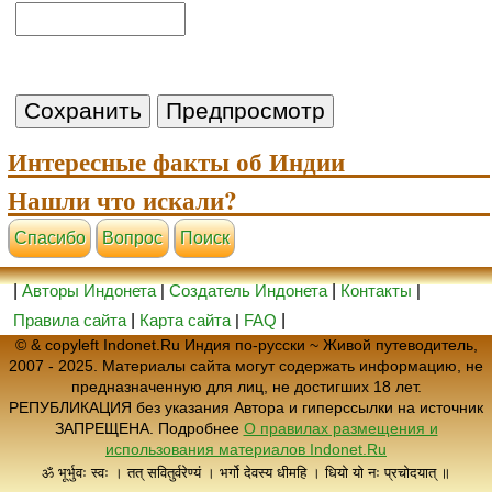
Интересные факты об Индии
Нашли что искали?
Cпасибо
Вопрос
Поиск
|
Авторы Индонета
|
Создатель Индонета
|
Контакты
|
Правила сайта
|
Карта сайта
|
FAQ
|
© & copyleft Indonet.Ru Индия по-русски ~ Живой путеводитель,
2007 - 2025. Материалы сайта могут содержать информацию, не
предназначенную для лиц, не достигших 18 лет.
РЕПУБЛИКАЦИЯ без указания Автора и гиперссылки на источник
ЗАПРЕЩЕНА. Подробнее
О правилах размещения и
использования материалов Indonet.Ru
ॐ भूर्भुवः स्वः । तत् सवितुर्वरेण्यं । भर्गो देवस्य धीमहि । धियो यो नः प्रचोदयात् ॥