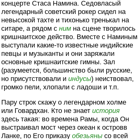
концерте Стаса Намина. Седовласый
легендарный советский рокер сидел на
невысокой тахте и тихонько тренькал на
ситаре, а рядом с
ним
на сцене творилось
кришнаитское действо. Вместе с Наминым
выступали какие-то известные индийские
певцы и музыканты и они заряжали
основные кришнаитские гимны. Зал
(разумеется, большинство были русские,
но присутствовали и
индусы
) неиствовал,
громко пели, хлопали с ладоши и т.п.
Пару строк скажу о легендарном холме
или Говардхан. Кто не знает
история
здесь такая: во времена Рамы, когда Он
выстраивал мост через океан к островв
Ланке, по Его приказу
обезьяны
со всей