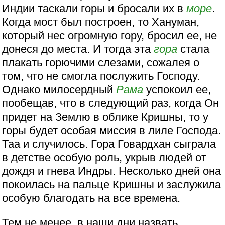
Индии таскали горы и бросали их в
море
.
Когда мост был построен, то Хануман,
который нес огромную гору, бросил ее, не
донеся до места. И тогда эта
гора
стала
плакать горючими слезами, сожалея о
том, что не смогла послужить Господу.
Однако милосердный
Рама
успокоил ее,
пообещав, что в следующий раз, когда Он
придет на Землю в облике Кришны, то у
горы будет особая миссия в лиле Господа.
Таа и случилось. Гора Говардхан сыграла
в детстве особую роль, укрыв людей от
дождя и гнева Индры. Несколько дней она
покоилась на пальце Кришны и заслужила
особую благодать на все времена.
Тем не менее, в наши дни назвать