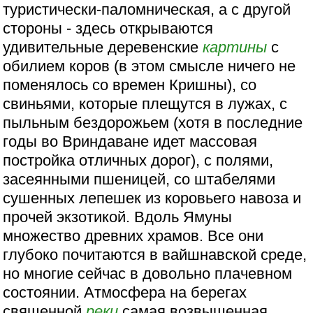
туристически-паломническая, а с другой
стороны - здесь открываются
удивительные деревенские
картины
с
обилием коров (в этом смысле ничего не
поменялось со времен Кришны), со
свиньями, которые плещутся в лужах, с
пыльным бездорожьем (хотя в последние
годы во Вриндаване идет массовая
постройка отличных дорог), с полями,
засеянными пшеницей, со штабелями
сушенных лепешек из коровьего навоза и
прочей экзотикой. Вдоль Ямуны
множество древних храмов. Все они
глубоко почитаются в вайшнавской среде,
но многие сейчас в довольно плачевном
состоянии. Атмосфера на берегах
священной
реки
самая возвышенная,