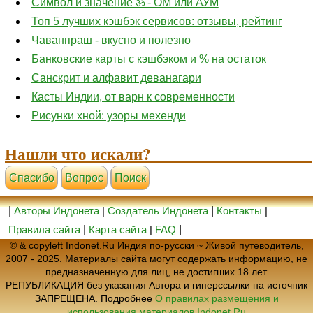
Символ и значение ॐ - ОМ или АУМ
Топ 5 лучших кэшбэк сервисов: отзывы, рейтинг
Чаванпраш - вкусно и полезно
Банковские карты с кэшбэком и % на остаток
Санскрит и алфавит деванагари
Касты Индии, от варн к современности
Рисунки хной: узоры мехенди
Нашли что искали?
Cпасибо
Вопрос
Поиск
|
Авторы Индонета
|
Создатель Индонета
|
Контакты
|
Правила сайта
|
Карта сайта
|
FAQ
|
© & copyleft Indonet.Ru Индия по-русски ~ Живой путеводитель,
2007 - 2025. Материалы сайта могут содержать информацию, не
предназначенную для лиц, не достигших 18 лет.
РЕПУБЛИКАЦИЯ без указания Автора и гиперссылки на источник
ЗАПРЕЩЕНА. Подробнее
О правилах размещения и
использования материалов Indonet.Ru