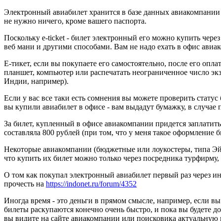
Электронный авиабилет хранится в базе данных авиакомпании 
не нужно ничего, кроме вашего паспорта.
Поскольку e-ticket - билет электронный его можно купить чере
веб мани и другими способами. Вам не надо ехать в офис авиак
Е-тикет, если вы покупаете его самостоятельно, после его опл
планшет, компьютер или распечатать неограниченное число экз
Индии, например).
Если у вас все таки есть сомнения вы можете проверить стату
вы купили авиабилет в офисе - вам выдадут бумажку, в случае 
За билет, купленный в офисе авиакомпании придется заплатить
составляла 800 рублей (при том, что у меня такое оформление
Некоторые авиакомпании (бюджетные или лоукостеры, типа Эйр
что купить их билет можно только через посредника турфирму, 
О том как покупал электронный авиабилет первый раз через и
прочесть на
https://indonet.ru/forum/4352
Иногда время - это деньги в прямом смысле, например, если 
билеты раскупаются конечно очень быстро, и пока вы будете до
вы видите на сайте авиакомпании или поисковика актуальную ц