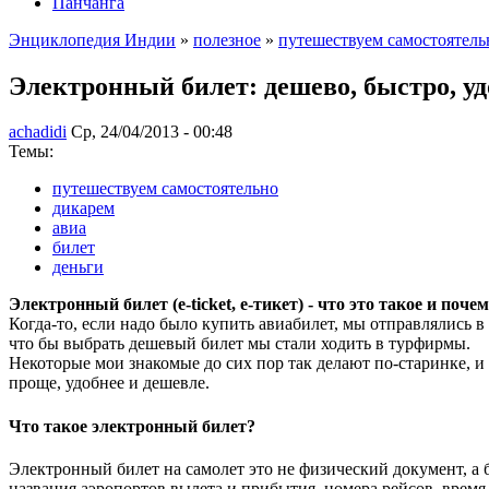
Панчанга
Энциклопедия Индии
»
полезное
»
путешествуем самостоятель
Электронный билет: дешево, быстро, у
achadidi
Ср, 24/04/2013 - 00:48
Темы:
путешествуем самостоятельно
дикарем
авиа
билет
деньги
Электронный билет (e-ticket, е-тикет) - что это такое и по
Когда-то, если надо было купить авиабилет, мы отправлялись
что бы выбрать дешевый билет мы стали ходить в турфирмы.
Некоторые мои знакомые до сих пор так делают по-старинке, и
проще, удобнее и дешевле.
Что такое электронный билет?
Электронный билет на самолет это не физический документ, а 
названия аэропортов вылета и прибытия, номера рейсов, время в