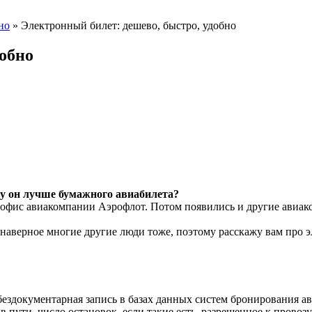
но
» Электронный билет: дешево, быстро, удобно
добно
чему он лучше бумажного авиабилета?
 в офис авиакомпании Аэрофлот. Потом появились и другие авиа
 наверное многие другие люди тоже, поэтому расскажу вам про э
бездокументарная запись в базах данных систем бронирования ав
 пути, число остановок, если такие есть, разрешенное к провозу