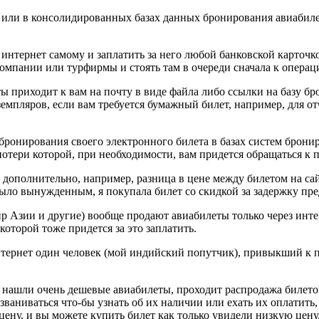
или в консолидированных базах данных бронирования авиабилета
з интернет самому и заплатить за него любой банковской карточ
омпании или турфирмы и стоять там в очереди сначала к операцио
аты приходит к вам на почту в виде файла либо ссылки на базу б
емпляров, если вам требуется бумажный билет, например, для от
с бронирования своего электронного билета в базах систем брон
потери которой, при необходимости, вам придется обращаться к 
 дополнительно, например, разница в цене между билетом на са
 было вынужденным, я покупала билет со скидкой за задержку пр
 Азии и другие) вообще продают авиабилеты только через интер
которой тоже придется за это заплатить.
нтернет один человек (мой индийский попутчик), привыкший к 
вы нашли очень дешевые авиабилеты, проходит распродажа билет
званиваться что-бы узнать об их наличии или ехать их оплатить
ену, и вы можете купить билет как только увидели низкую цену