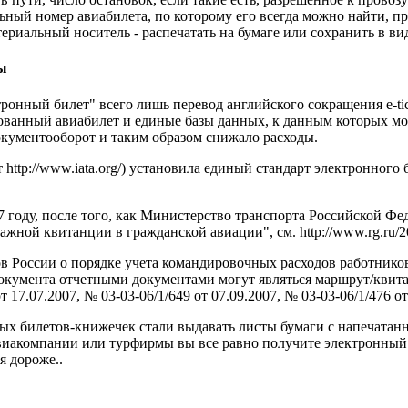
льный номер авиабилета, по которому его всегда можно найти, п
ериальный носитель - распечатать на бумаге или сохранить в ви
ы
нный билет" всего лишь перевод английского сокращения e-tick
ованный авиабилет и единые базы данных, к данным которых мо
окументооборот и таким образом снижало расходы.
p://www.iata.org/) установила единый стандарт электронного би
году, после того, как Министерство транспорта Российской Феде
ой квитанции в гражданской авиации", см. http://www.rg.ru/2007
 России о порядке учета командировочных расходов работников
 документа отчетными документами могут являться маршрут/квит
7.07.2007, № 03-03-06/1/649 от 07.09.2007, № 03-03-06/1/476 от
чных билетов-книжечек стали выдавать листы бумаги с напечата
с авиакомпании или турфирмы вы все равно получите электронный
я дороже..