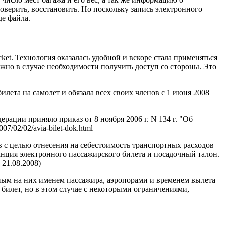
роверить, восстановить. Но поскольку запись электронного
де файла.
et. Технология оказалась удобной и вскоре стала применяться
жно в случае необходимости получить доступ со стороны. Это
лета на самолет и обязала всех своих членов с 1 июня 2008
рации приняло приказ от 8 ноября 2006 г. N 134 г. "Об
/02/02/avia-bilet-dok.html
 с целью отнесения на себестоимость транспортных расходов
анция электронного пассажирского билета и посадочный талон.
 21.08.2008)
нным на них именем пассажира, аэропорами и временем вылета
 билет, но в этом случае с некоторыми ограничениями,