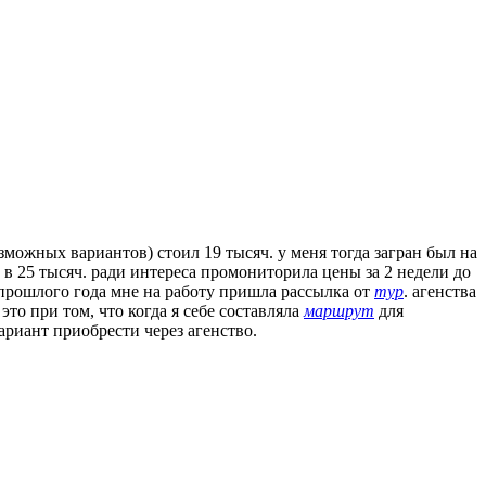
можных вариантов) стоил 19 тысяч. у меня тогда загран был на
 в 25 тысяч. ради интереса промониторила цены за 2 недели до
е прошлого года мне на работу пришла рассылка от
тур
. агенства
 это при том, что когда я себе составляла
маршрут
для
 вариант приобрести через агенство.