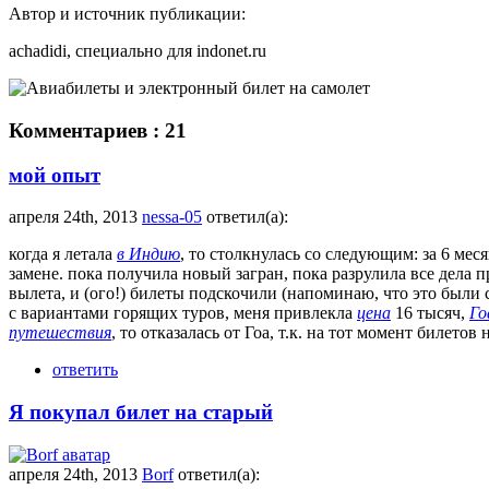
Автор и источник публикации:
achadidi, специально для indonet.ru
Комментариев : 21
мой опыт
апреля 24th, 2013
nessa-05
ответил(а):
когда я летала
в Индию
, то столкнулась со следующим: за 6 ме
замене. пока получила новый загран, пока разрулила все дела 
вылета, и (ого!) билеты подскочили (напоминаю, что это были 
с вариантами горящих туров, меня привлекла
цена
16 тысяч,
Го
путешествия
, то отказалась от Гоа, т.к. на тот момент билето
ответить
Я покупал билет на старый
апреля 24th, 2013
Borf
ответил(а):