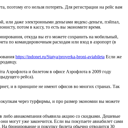
, поэтому его нельзя потерять. Для регистрации на рейс вам
кой, или даже электронными деньгами яндекс-деньги, пэйпал,
нисту, потом в кассу, то есть вы экономите время.
ронирования, откуда вы его можете сохранить на мобильный,
чета по командировочным расходам или вход в аэропорт (в
ирования
https://indonet.ru/Statya/proverka-broni-aviabileta
Если же
продавцу.
йта Аэрофлота и билетом в офисе Аэрофлота в 2009 году
едыдущего рейса).
нет, и в принципе не имеют офисов во многих странах. Так
покупкам через турфирмы, и про размер экономии вы можете
ов либо авиакомпания объявила акцию со скидками. Дешевые
, они могут уже закончится. Если вы покупаете авиабилет сами
. На бронирование и покупку билета обычно отводится 30