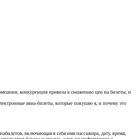
компании, конкуренция привела к снижению цен на билеты, и
лектронные авиа-билеты, которые покупаю я, и почему это
иабилетов, включающая в себя имя пассажира, дату, время,
 число мест багажа и его вес, а так же информацию о