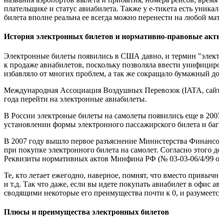
плательщике и статус авиабилета. Также у е-тикета есть уника
билета вполне реальна ее всегда можно перенести на любой мат
История электронных билетов и нормативно-правовые акт
Электронные билеты появились в США давно, и термин "электро
к продаже авиабилетов, поскольку позволяла ввести унифицир
избавляло от многих проблем, а так же сокращало бумажный д
Международная Ассоциация Воздушных Перевозок (IATA, сайт htt
года перейти на электронные авиабилеты.
В России электроные билеты на самолеты появились еще в 2007 
установлении формы электронного пассажирского билета и багажн
В 2007 году вышло первое разъяснение Министерства Финансов
при покупке электронного билета на самолет. Согласно этого
Реквизиты нормативных актов Минфина РФ (№ 03-03-06/4/99 от 1
Те, кто летает ежегодно, наверное, помнят, что вместо привы
и т.д. Так что даже, если вы идете покупать авиабилет в офи
сводящими некоторые его преимущества почти к 0, и разумеетс
Плюсы и преимущества электронных билетов