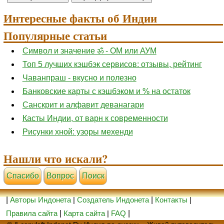
Интересные факты об Индии
Популярные статьи
Символ и значение ॐ - ОМ или АУМ
Топ 5 лучших кэшбэк сервисов: отзывы, рейтинг
Чаванпраш - вкусно и полезно
Банковские карты с кэшбэком и % на остаток
Санскрит и алфавит деванагари
Касты Индии, от варн к современности
Рисунки хной: узоры мехенди
Нашли что искали?
Cпасибо
Вопрос
Поиск
|
Авторы Индонета
|
Создатель Индонета
|
Контакты
|
Правила сайта
|
Карта сайта
|
FAQ
|