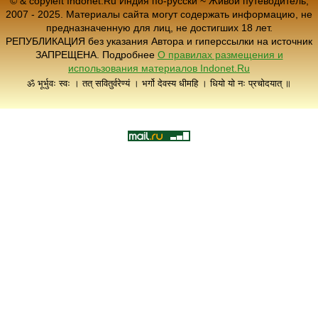
© & copyleft Indonet.Ru Индия по-русски ~ Живой путеводитель,
2007 - 2025. Материалы сайта могут содержать информацию, не
предназначенную для лиц, не достигших 18 лет.
РЕПУБЛИКАЦИЯ без указания Автора и гиперссылки на источник
ЗАПРЕЩЕНА. Подробнее
О правилах размещения и
использования материалов Indonet.Ru
ॐ भूर्भुवः स्वः । तत् सवितुर्वरेण्यं । भर्गो देवस्य धीमहि । धियो यो नः प्रचोदयात् ॥