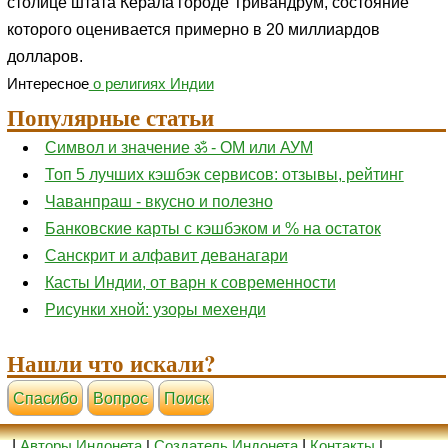
столице штата Керала городе Тривандрум, состояние
которого оценивается примерно в 20 миллиардов
долларов.
Интересное
о религиях Индии
Популярные статьи
Символ и значение ॐ - ОМ или АУМ
Топ 5 лучших кэшбэк сервисов: отзывы, рейтинг
Чаванпраш - вкусно и полезно
Банковские карты с кэшбэком и % на остаток
Санскрит и алфавит деванагари
Касты Индии, от варн к современности
Рисунки хной: узоры мехенди
Нашли что искали?
Cпасибо
Вопрос
Поиск
|
Авторы Индонета
|
Создатель Индонета
|
Контакты
|