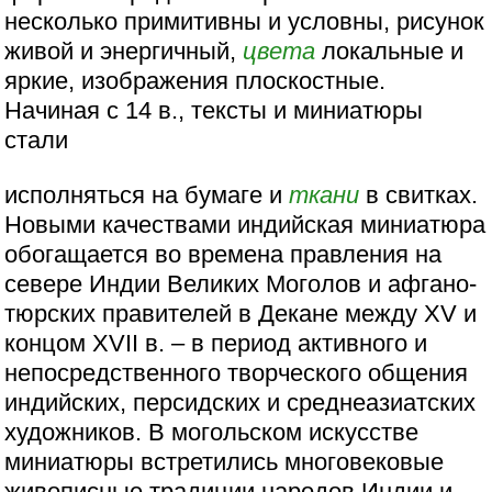
несколько примитивны и условны, рисунок
живой и энергичный,
цвета
локальные и
яркие, изображения плоскостные.
Начиная с 14 в., тексты и миниатюры
стали
исполняться на бумаге и
ткани
в свитках.
Новыми качествами индийская миниатюра
обогащается во времена правления на
севере Индии Великих Моголов и афгано-
тюрских правителей в Декане между XV и
концом XVII в. – в период активного и
непосредственного творческого общения
индийских, персидских и среднеазиатских
художников. В могольском искусстве
миниатюры встретились многовековые
живописные традиции народов Индии и