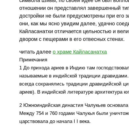
символа Шивы; по своей идее он был вопло
отношении он представлял завершенный ти
достройки не были предусмотрены при его з
они, как мы ясно увидим далее, удачно сое
Кайласанатхи отличается цельностью и вел
двором с пещерами в его отвесных стенах.
читать далее
о храме Кайласанатха
Примечания
1 До прихода ариев в Индию там господствова
называемые в индийской традиции дравидами.
всегда сохранялись традиции дравидийской цив
ариев). В индийской литературе архитектура ю
2 Южноиндийская династия Чалукьев основала н
Между 754 и 760 годами Чалукья были уничтож
царствовала до начала I I века.