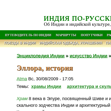
ИНДИЯ ПО-РУССК
Об Индии и индийской культуре,
ПУТЕВОДИТЕЛЬ ПО ИНДИИ
МАРШРУТЫ
ПОПУТЧИКИ
Р
ПОЕЗДА В ИНДИИ
ИНДИЙСКАЯ ОДЕЖДА, УКРАШЕНИЯ
ПА
Энциклопедия Индии
»
искусство Индии
Эллора, история
Atma
Вс, 30/08/2009 - 17:05
Темы:
храмы Индии
архитектура и ску
Храм
8 века в Элуре, посвященный Шиве и 
скального зодчества Индии и архитектурный