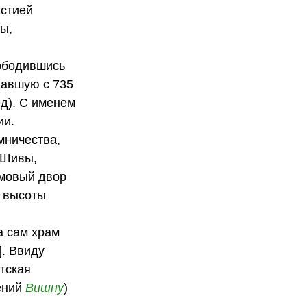
астией
ы,
вободившись
вавшую с 735
ед). С именем
ии.
мничества,
Шивы,
амовый двор
е высоты
а сам храм
]. Ввиду
тская
ений
Вишну
)