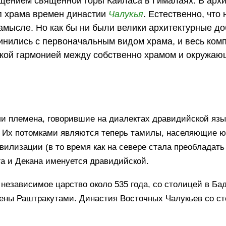
щением священной горы Кайласа в Гималаях. В арх
п храма времен династии
Чалукья
. Естественно, что 
амысле. Но как бы ни были велики архитектурные д
динились с первоначальным видом храма, и весь ком
икой гармонией между собственно храмом и окружаю
ли племена, говорившие на диалектах дравидийской язы
 Их потомками являются теперь тамилы, населяющие юг
илизации (в то время как на севере стала преобладать
га и Декана именуется дравидийской.
езависимое царство около 535 года, со столицей в Бад
ены Раштракутами. Династия Восточных Чалукьев со с