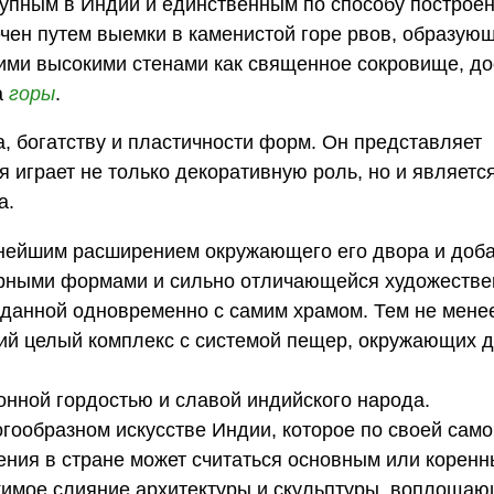
упным в Индии и единственным по способу построен
ечен путем выемки в каменистой горе рвов, образующ
оими высокими стенами как священное сокровище, д
а
горы
.
, богатству и пластичности форм. Он представляет
я играет не только декоративную роль, но и являетс
а.
нейшим расширением окружающего его двора и доб
турными формами и сильно отличающейся художеств
зданной одновременно с самим храмом. Тем не менее
й целый комплекс с системой пещер, окружающих д
конной гордостью и славой индийского народа.
огообразном искусстве Индии, которое по своей сам
ения в стране может считаться основным или корен
ржимое слияние архитектуры и скульптуры, воплоща