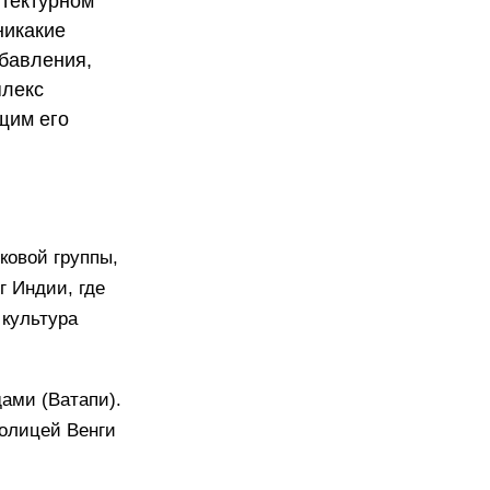
итектурном
никакие
обавления,
плекс
щим его
ковой группы,
 Индии, где
 культура
ами (Ватапи).
толицей Венги