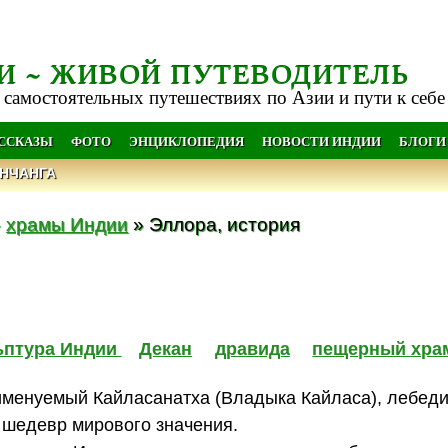
И ~ ЖИВОЙ ПУТЕВОДИТЕЛЬ
 самостоятельных путешествиях по Азии и пути к себе
АССКАЗЫ
ФОТО
ЭНЦИКЛОПЕДИЯ
НОВОСТИ ИНДИИ
БЛОГИ
НЧАНГА
»
храмы Индии
» Эллора, история
льптура Индии
Декан
дравида
пещерный хра
именуемый Кайласанатха (Владыка Кайласа), лебеди
 шедевр мирового значения.