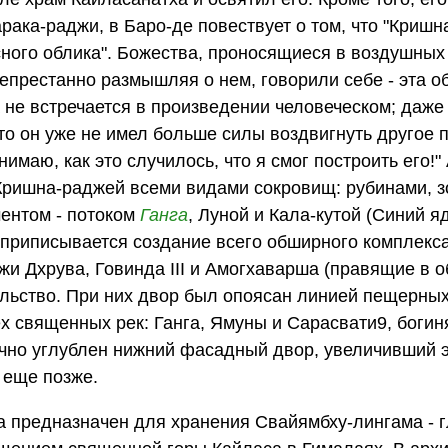
рака-раджи, в Баро-де повествует о том, что "Криш
сного облика". Божества, проносящиеся в воздушных
непрестанно размышляя о нем, говорили себе - эта 
 не встречается в произведении человеческом; даже
что он уже не имел больше силы воздвигнуть другое 
нимаю, как это случилось, что я смог построить его!"
ришна-раджей всеми видами сокровищ: рубинами, зо
ментом - потоком
Ганга
, Луной и Кала-кутой (Синий яд
 приписывается создание всего обширного комплекс
жи Дхрува, Говинда III и Амогхаварша (правящие в
ительство. При них двор был опоясан линией пещерных
х священных рек: Ганга, Ямуны и Сарасвати9, боги
ично углублен нижний фасадный двор, увеличивший 
 еще позже.
а предназначен для хранения Свайямбху-лингама - 