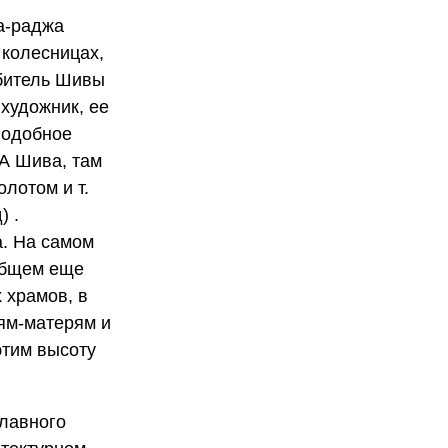
на-раджа
 колесницах,
обитель Шивы
 художник, ее
подобное
 А Шива, там
лотом и т.
) .
а. На самом
 общем еще
 храмов, в
ням-матерям и
этим высоту
главного