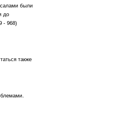
ассалами были
и до
 - 968)
таться также
мблемами.