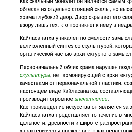
Как скальный монолит он является самым кр
обтесан из отдельно стоящей скалы, но выс
храма глубокий двор. Двор скрывает его св
взору лишь тех, кто проникнет к нему в недр
Кайласанатха уникален по смелости замысла
великолепный синтез со скульптурой, котора
органической частью архитектурного замысл
Первоначальный облик храма нарушен позд
скульптуры
, не гармонирующей с архитек
качествами от первоначальной пластики, со
настоящем виде Кайласанатха, составляющи
производит огромное
впечатление
.
Как произведение искусства он является за
Кайласанатха представляет то течение в мн
цельности, древности и широте распростран
характеризуется прежде всего как нерасто