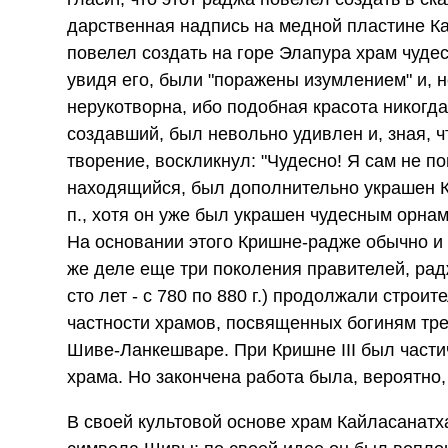
дарственная надпись на медной пластине Ка
повелел создать на горе Элапура храм чуде
увидя его, были "поражены изумлением" и, 
нерукотворна, ибо подобная красота никогда
создавший, был невольно удивлен и, зная, 
творение, воскликнул: "Чудесно! Я сам не по
находящийся, был дополнительно украшен К
п., хотя он уже был украшен чудесным орна
На основании этого Кришне-радже обычно и
же деле еще три поколения правителей, рад
сто лет - с 780 по 880 г.) продолжали стро
частности храмов, посвященных богиням тре
Шиве-Ланкешваре. При Кришне III был част
храма. Но закончена работа была, вероятно,
В своей культовой основе храм Кайласанатх