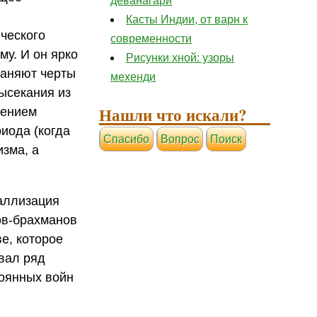
деванагари
Касты Индии, от варн к
ческого
современности
му. И он ярко
Рисунки хной: узоры
раняют черты
мехенди
ысекания из
Нашли что искали?
оением
иода (когда
Cпасибо
Вопрос
Поиск
зма, а
аллизация
в-брахманов
е, которое
вал ряд
тоянных войн