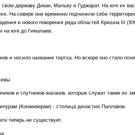
 свою державу Декан, Мальву и Гуджарат. На юге их в
енги. На севере они временно подчинили себе территори
дения и нового покорения ряда областей Кришна III (939
и на юге до Гималаев.
ов и носило название тиртха. Но вскоре оно стало почи
Шивы.
чиков и спутников-ваханов, которые служат также их э
чипурам (Конживерам) - столица династии Паллавов.
ти теперь не существует.
ка