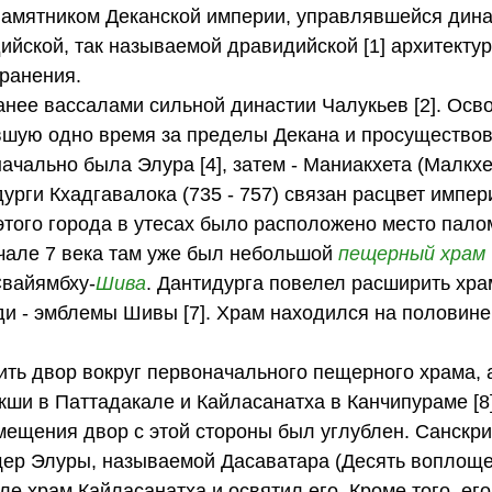
амятником Деканской империи, управлявшейся дин
йской, так называемой дравидийской [1] архитектур
ранения.
нее вассалами сильной династии Чалукьев [2]. Ос
ившую одно время за пределы Декана и просущество
начально была Элура [4], затем - Маниакхета (Малкх
рги Кхадгавалока (735 - 757) связан расцвет импер
этого города в утесах было расположено место пало
ачале 7 века там уже был небольшой
пещерный храм
Свайямбху-
Шива
. Дантидурга повелел расширить хр
ди - эмблемы Шивы [7]. Храм находился на половин
рить двор вокруг первоначального пещерного храма, 
кши в Паттадакале и Кайласанатха в Канчипураме [8
мещения двор с этой стороны был углублен. Санскри
ещер Элуры, называемой Дасаватара (Десять воплощ
але храм Кайласанатха и освятил его. Кроме того, его