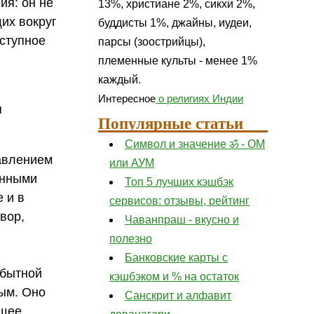
ия: он не
13%, христиане 2%, сикхи 2%,
их вокруг
буддисты 1%, джайны, иудеи,
оступное
парсы (зоострийцы),
племенные культы - менее 1%
каждый.
Интересное
о религиях Индии
я
Популярные статьи
Символ и значение ॐ - ОМ
авлением
или АУМ
енными
Топ 5 лучших кэшбэк
 и в
сервисов: отзывы, рейтинг
вор,
Чаванпраш - вкусно и
полезно
Банковские карты с
обытной
кэшбэком и % на остаток
ным. Оно
Санскрит и алфавит
ющее