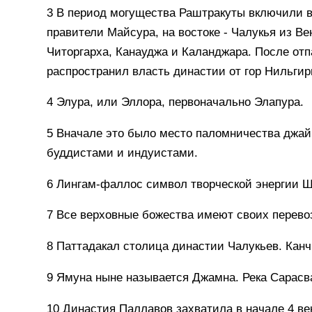
3 В период могущества Раштракуты включили в
правители Майсура, на востоке - Чалукья из В
Читоргарха, Канауджа и Каланджара. После отпа
распространил власть династии от гор Нильгир
4 Элура, или Эллора, первоначально Элапура.
5 Вначале это было место паломничества джайн
буддистами и индуистами.
6 Лингам-фаллос символ творческой энергии 
7 Все верховные божества имеют своих перевоз
8 Паттадакал столица династии Чалукьев. Кан
9 Ямуна ныне называется Джамна. Река Сарасва
10 Династия Паллавов захватила в начале 4 ве