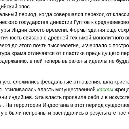
ийский эпос.
льный период, когда совершался переход от класси
еского государства династии Гуптов к средневеково
туры Индии своего времени. Формы здания еще сох
тичность связана с древней техникой монолитного в
ееся до этого почти тысячелетие, исчерпало с постр
тура храма отличается от пластики предыдущего пер
содержанию, в ней теперь выражены идеалы не будди
ии уже сложились феодальные отношения, шла крист
ия. Усиливалась власть могущественной
касты
жрецо
ни индийцев. Эта власть проявила себя и в искусств
. На территории Индостана в этот период существо
стую были непрочны и распадались в результате пос