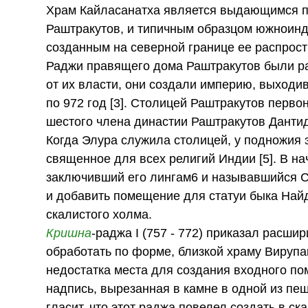
Храм Кайласанатха является выдающимся п
Раштракутов, и типичным образцом южноинди
созданным на северной границе ее распрост
Раджи правящего дома Раштракутов были ра
от их власти, они создали империю, выход
по 972 год [3]. Столицей Раштракутов перво
шестого члена династии Раштракутов Дантиду
Когда Элура служила столицей, у подножия 
священное для всех религий Индии [5]. В н
заключивший его лингам6 и называвшийся 
и добавить помещение для статуи быка Най
скалистого холма.
Кришна
-раджа I (757 - 772) приказал расши
обработать по форме, близкой храму Вирупа
недостатка места для создания входного по
надпись, вырезанная в камне в одной из п
гласит, что этот раджа повелел создать в ск