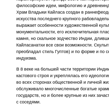
философские идеи, мифологию и древнеинд
Храм Владыки Кайласа создан в раннефеода
искусства последнего крупного рабовладельч
выражает особенности художественной куль
монументальности, его исключительная плас
камня, но скальное зодчество Индии, дливш
Кайласанатхи все свои возможности. Скульп
преобладал стиль Гуптов) и по форме и по 
индуизма.
В 8 веке на большей части территории Инд
кастового строя и укреплялась его идеолог
во всех сторонах общественной и личной жиз
обслуживало многочисленные богатые храмы
государств, но и более крупные из них зача
с соседями.