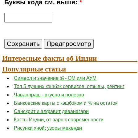
Буквы кода см. выше:
*
Интересные факты об Индии
Популярные статьи
Символ и значение ॐ - ОМ или АУМ
Топ 5 лучших кэшбэк сервисов: отзывы, рейтинг
Чаванпраш - вкусно и полезно
Банковские карты с кэшбэком и % на остаток
Санскрит и алфавит деванагари
Касты Индии, от варн к современности
Рисунки хной: узоры мехенди