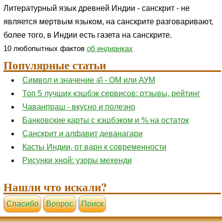
Литературный язык древней Индии - санскрит - не
является мертвым языком, на санскрите разговаривают,
более того, в Индии есть газета на санскрите.
10 любопытных фактов
об индианках
Популярные статьи
Символ и значение ॐ - ОМ или АУМ
Топ 5 лучших кэшбэк сервисов: отзывы, рейтинг
Чаванпраш - вкусно и полезно
Банковские карты с кэшбэком и % на остаток
Санскрит и алфавит деванагари
Касты Индии, от варн к современности
Рисунки хной: узоры мехенди
Нашли что искали?
Cпасибо
Вопрос
Поиск