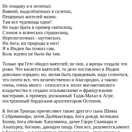
Не пощажу я и нелепых
Ваяний, выдолбленных в склепах,
Пещерных жителей мазни.
Там все чудовища одни!
Не надо брать в пример святилищ,
Слонов и всяческих страшилищ,
Нерелигиозных - шутовских.
Ни бога, ни природы в них!
Я в Индии бы пожил сам,
Коль зодчих не было бы там.
Только зря Гете обидел ваятелей; не они, а жрецы создали эти
рожи. Что касается ваятелей, то дело поставлено в Индии
довольно изрядно; но, желая быть правдивым, надо сознаться,
что почти все, что величественно и благородно, а таково
очень, очень много - относится к эпохе магометанского
владычества и создано итальянскими и французскими
мастерами, к примеру, роскошный Тадж-Махал в Агре,
построенный бордоским архитектором Остеном.
К богам Троицы причисляют также другого сына Шивы
Субраманьяра, затем Далбкьесвара, бога дождя, великана
Бхиму, бога обезьян Хануманна, далее Гаури Сканкара и
Анапурну, богиню, дающую пищу. Они все, разумеется,имеют