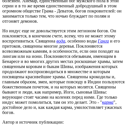
болезней. Айемар, единственный бог мужского пола в этой
серии и в то же время единственный добродушный в этом
огромном обществе Грама - Деватов, богов покровителей: он
занимается только тем, что ночью блуждает по полям и
отгоняет демонов.
Но индус еще не довольствуется этим легионом богов. Он
поклоняется, в конечном счете, всему, что не может этому
воспротивиться. Священна
вода
, особенно воды
Ганга
и его
притоков, священны многие деревья. Поклоняются
всевозможным камням, в особенности, если они походят на
лингам или на иони. Поклоняются обезьянам, имеющим в
Бенаресе и во многих других местах роскошные храмы, затем
священным коровам и быкам Шивы, изображения которых
продолжают воспроизводиться в множестве и которым
посвящены красивейшие храмы. Священны крокодилы и,
главным образом, змеи, которые повсюду в Индии пользуются
божественным почетом, и на которых молятся. Священны
бывают и люди, как например, Иоги, сыновья Шивы:
верующие стоят часами на коленях перед ними. Где только
индус может помолиться, там он это делает. Это - "
карма
",
достойное дело и, как каждая карма, умилостивляет ужасных
богов.
Автор и источник публикации: