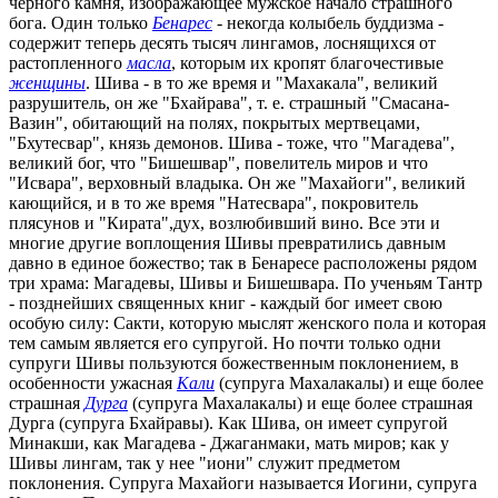
черного камня, изображающее мужское начало страшного
бога. Один только
Бенарес
- некогда колыбель буддизма -
содержит теперь десять тысяч лингамов, лоснящихся от
растопленного
масла
, которым их кропят благочестивые
женщины
. Шива - в то же время и "Махакала", великий
разрушитель, он же "Бхайрава", т. е. страшный "Смасана-
Вазин", обитающий на полях, покрытых мертвецами,
"Бхутесвар", князь демонов. Шива - тоже, что "Магадева",
великий бог, что "Бишешвар", повелитель миров и что
"Исвара", верховный владыка. Он же "Махайоги", великий
кающийся, и в то же время "Натесвара", покровитель
плясунов и "Кирата",дух, возлюбивший вино. Все эти и
многие другие воплощения Шивы превратились давным
давно в единое божество; так в Бенаресе расположены рядом
три храма: Магадевы, Шивы и Бишешвара. По ученьям Тантр
- позднейших священных книг - каждый бог имеет свою
особую силу: Сакти, которую мыслят женского пола и которая
тем самым является его супругой. Но почти только одни
супруги Шивы пользуются божественным поклонением, в
особенности ужасная
Кали
(супруга Махалакалы) и еще более
страшная
Дурга
(супруга Махалакалы) и еще более страшная
Дурга (супруга Бхайравы). Как Шива, он имеет супругой
Минакши, как Магадева - Джаганмаки, мать миров; как у
Шивы лингам, так у нее "иони" служит предметом
поклонения. Супруга Махайоги называется Иогини, супруга