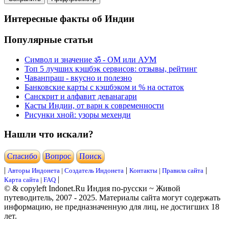
Интересные факты об Индии
Популярные статьи
Символ и значение ॐ - ОМ или АУМ
Топ 5 лучших кэшбэк сервисов: отзывы, рейтинг
Чаванпраш - вкусно и полезно
Банковские карты с кэшбэком и % на остаток
Санскрит и алфавит деванагари
Касты Индии, от варн к современности
Рисунки хной: узоры мехенди
Нашли что искали?
Cпасибо
Вопрос
Поиск
|
|
|
Авторы Индонета
|
Создатель Индонета
Контакты
|
Правила сайта
|
Карта сайта
|
FAQ
© & copyleft Indonet.Ru Индия по-русски ~ Живой
путеводитель, 2007 - 2025. Материалы сайта могут содержать
информацию, не предназначенную для лиц, не достигших 18
лет.