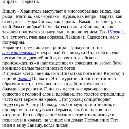
Кираты - Парвати.
Вишну - Хранитель выступает в многообразных видах, как
рыба - Матийа, как черепаха - Курма, как вепрь - Варата, как
самец льва - Нара-Синха, как карлик - Вамана, наконец, как
злой Рама и добрый Рама. Затем он же и Кришна, и, как
таковой пользуется значительным поклонением. Его
Шакти
,
т. е. супруги, главным образом, Лакшми и Сарасвати, мало
популярны.
Наравне с тремя богами троицы - Тримутри - стоит
самостоятельно
прекрасный бог воздуха Индра. Его культ
несомненно древнейший и, вероятно, арабского
происхождения - в настоящее время совершенно забыт. Зато
возникло целые тысячи новых богов.
И прежде всего Ганеша, сын Шивы (как бога вина Кираты) и
горной
богини
Парвати. Это - курьезный бог и истинный
образчик того, во что вылилась в действительности
браманская религия. Ганеша - маленькое ярко-красное
существо с головой слона; вдобавок, это толстое страшилище
часто едет верхом на крысе. Этот уродец олицетворяет
индусскую Афину Палладу, как бог мудрости и знания, и
одновременно индусского Гермеса, как бог торговли и
хитрости. Его изображение можно встретить повсюду: в
пещерах и в храмах, на улицах и в домах Несомненно Гете
имел в виду Ганешу, когда писал: