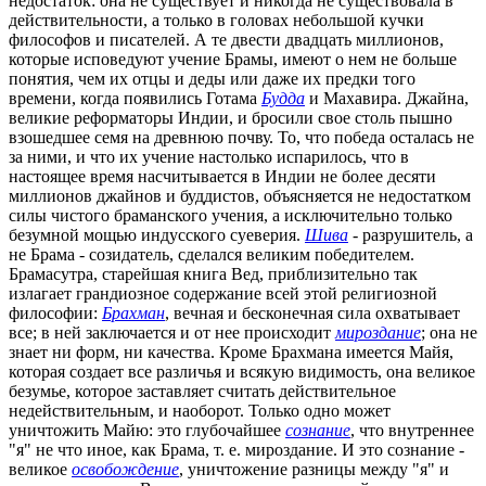
недостаток: она не существует и никогда не существовала в
действительности, а только в головах небольшой кучки
философов и писателей. А те двести двадцать миллионов,
которые исповедуют учение Брамы, имеют о нем не больше
понятия, чем их отцы и деды или даже их предки того
времени, когда появились Готама
Будда
и Махавира. Джайна,
великие реформаторы Индии, и бросили свое столь пышно
взошедшее семя на древнюю почву. То, что победа осталась не
за ними, и что их учение настолько испарилось, что в
настоящее время насчитывается в Индии не более десяти
миллионов джайнов и буддистов, объясняется не недостатком
силы чистого браманского учения, а исключительно только
безумной мощью индусского суеверия.
Шива
- разрушитель, а
не Брама - созидатель, сделался великим победителем.
Брамасутра, старейшая книга Вед, приблизительно так
излагает грандиозное содержание всей этой религиозной
философии:
Брахман
, вечная и бесконечная сила охватывает
все; в ней заключается и от нее происходит
мироздание
; она не
знает ни форм, ни качества. Кроме Брахмана имеется Майя,
которая создает все различья и всякую видимость, она великое
безумье, которое заставляет считать действительное
недействительным, и наоборот. Только одно может
уничтожить Майю: это глубочайшее
сознание
, что внутреннее
"я" не что иное, как Брама, т. е. мироздание. И это сознание -
великое
освобождение
, уничтожение разницы между "я" и