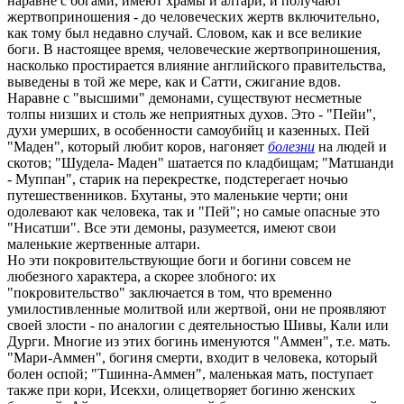
наравне с богами, имеют храмы и алтари, и получают
жертвоприношения - до человеческих жертв включительно,
как тому был недавно случай. Словом, как и все великие
боги. В настоящее время, человеческие жертвоприношения,
насколько простирается влияние английского правительства,
выведены в той же мере, как и Сатти, сжигание вдов.
Наравне с "высшими" демонами, существуют несметные
толпы низших и столь же неприятных духов. Это - "Пейи",
духи умерших, в особенности самоубийц и казенных. Пей
"Маден", который любит коров, нагоняет
болезни
на людей и
скотов; "Шудела- Маден" шатается по кладбищам; "Матшанди
- Муппан", старик на перекрестке, подстерегает ночью
путешественников. Бхутаны, это маленькие черти; они
одолевают как человека, так и "Пей"; но самые опасные это
"Нисатши". Все эти демоны, разумеется, имеют свои
маленькие жертвенные алтари.
Но эти покровительствующие боги и богини совсем не
любезного характера, а скорее злобного: их
"покровительство" заключается в том, что временно
умилостивленные молитвой или жертвой, они не проявляют
своей злости - по аналогии с деятельностью Шивы, Кали или
Дурги. Многие из этих богинь именуются "Аммен", т.е. мать.
"Мари-Аммен", богиня смерти, входит в человека, который
болен оспой; "Тшинна-Аммен", маленькая мать, поступает
также при кори, Исекхи, олицетворяет богиню женских