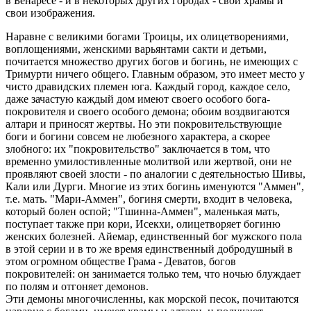
в Бенаресе - и в некоторых других городах - свои храмы и
свои изображения.
Наравне с великими богами Троицы, их олицетворениями,
воплощениями, женскими варьянтами сакти и детьми,
почитается множество других богов и богинь, не имеющих с
Тримурти ничего общего. Главным образом, это имеет место у
чисто дравидских племен юга. Каждый город, каждое село,
даже зачастую каждый дом имеют своего особого бога-
покровителя и своего особого демона; обоим воздвигаются
алтари и приносят жертвы. Но эти покровительствующие
боги и богини совсем не любезного характера, а скорее
злобного: их "покровительство" заключается в том, что
временно умилостивленные молитвой или жертвой, они не
проявляют своей злости - по аналогии с деятельностью Шивы,
Кали или Дурги. Многие из этих богинь именуются "Аммен",
т.е. мать. "Мари-Аммен", богиня смерти, входит в человека,
который болен оспой; "Тшинна-Аммен", маленькая мать,
поступает также при кори, Исекхи, олицетворяет богиню
женских болезней. Айемар, единственный бог мужского пола
в этой серии и в то же время единственный добродушный в
этом огромном обществе Грама - Деватов, богов
покровителей: он занимается только тем, что ночью блуждает
по полям и отгоняет демонов.
Эти демоны многочисленны, как морской песок, почитаются