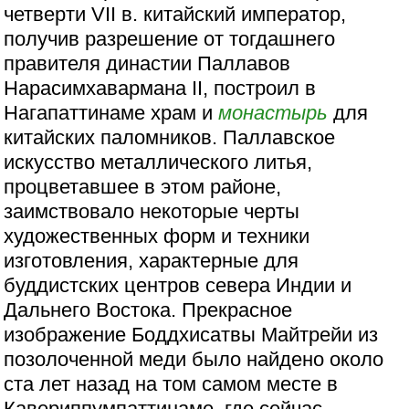
четверти VII в. китайский император,
получив разрешение от тогдашнего
правителя династии Паллавов
Нарасимхавармана II, построил в
Нагапаттинаме храм и
монастырь
для
китайских паломников. Паллавское
искусство металлического литья,
процветавшее в этом районе,
заимствовало некоторые черты
художественных форм и техники
изготовления, характерные для
буддистских центров севера Индии и
Дальнего Востока. Прекрасное
изображение Боддхисатвы Майтрейи из
позолоченной меди было найдено около
ста лет назад на том самом месте в
Кавериппумпаттинаме, где сейчас