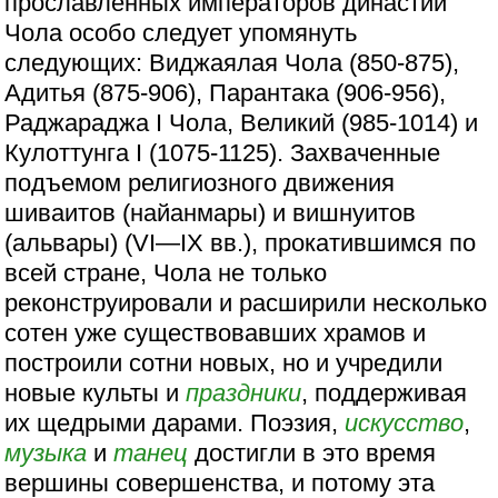
прославленных императоров династии
Чола особо следует упомянуть
следующих: Виджаялая Чола (850-875),
Адитья (875-906), Парантака (906-956),
Раджараджа I Чола, Великий (985-1014) и
Кулоттунга I (1075-1125). Захваченные
подъемом религиозного движения
шиваитов (найанмары) и вишнуитов
(альвары) (VI—IX вв.), прокатившимся по
всей стране, Чола не только
реконструировали и расширили несколько
сотен уже существовавших храмов и
построили сотни новых, но и учредили
новые культы и
праздники
, поддерживая
их щедрыми дарами. Поэзия,
искусство
,
музыка
и
танец
достигли в это время
вершины совершенства, и потому эта