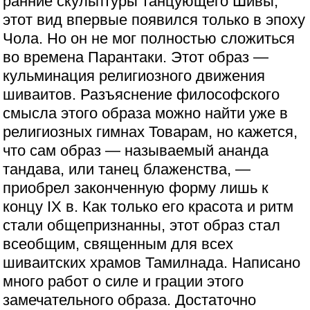
ранние скульптуры танцующего Шивы,
этот вид впервые появился только в эпоху
Чола. Но он не мог полностью сложиться
во времена Парантаки. Этот образ —
кульминация религиозного движения
шиваитов. Разъяснение философского
смысла этого образа можно найти уже в
религиозных гимнах Товарам, но кажется,
что сам образ — называемый ананда
тандава, или танец блаженства, —
приобрел законченную форму лишь к
концу IX в. Как только его красота и ритм
стали общепризнанны, этот образ стал
всеобщим, священным для всех
шиваитских храмов Тамилнада. Написано
много работ о силе и грации этого
замечательного образа. Достаточно