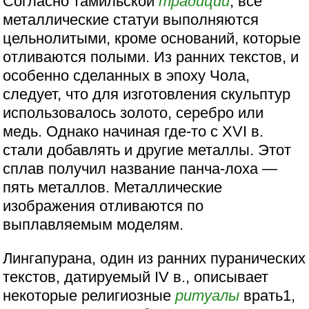
Согласно тамильской
традиции
, все
металлические статуи выполняются
цельнолитыми, кроме оснований, которые
отливаются полыми. Из ранних текстов, и
особенно сделанных в эпоху Чола,
следует, что для изготовления скульптур
использовалось золото, серебро или
медь. Однако начиная где-то с XVI в.
стали добавлять и другие металлы. Этот
сплав получил название панча-лоха —
пять металлов. Металлические
изображения отливаются по
выплавляемым моделям.
Лингапурана, один из ранних пуранических
текстов, датируемый IV в., описывает
некоторые религиозные
ритуалы
врать1,