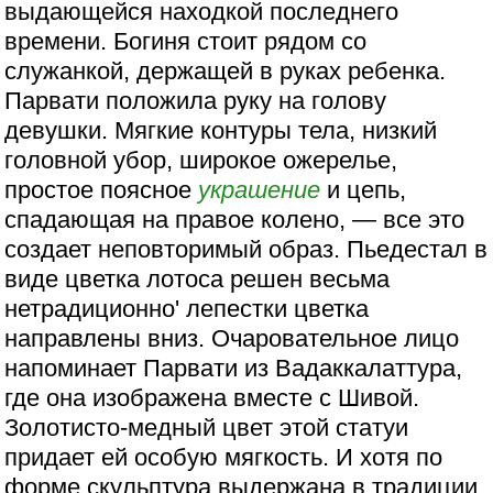
выдающейся находкой последнего
времени. Богиня стоит рядом со
служанкой, держащей в руках ребенка.
Парвати положила руку на голову
девушки. Мягкие контуры тела, низкий
головной убор, широкое ожерелье,
простое поясное
украшение
и цепь,
спадающая на правое колено, — все это
создает неповторимый образ. Пьедестал в
виде цветка лотоса решен весьма
нетрадиционно' лепестки цветка
направлены вниз. Очаровательное лицо
напоминает Парвати из Вадаккалаттура,
где она изображена вместе с Шивой.
Золотисто-медный цвет этой статуи
придает ей особую мягкость. И хотя по
форме скульптура выдержана в традиции