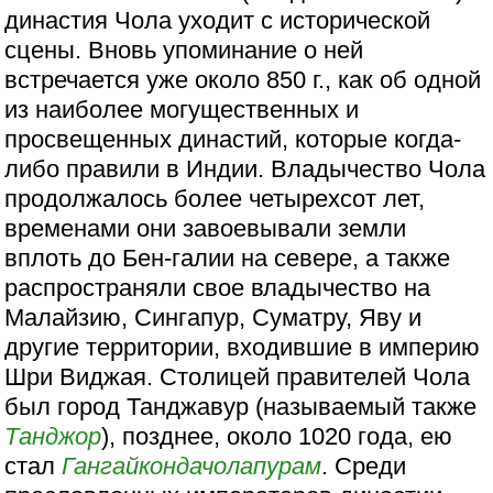
династия Чола уходит с исторической
сцены. Вновь упоминание о ней
встречается уже около 850 г., как об одной
из наиболее могущественных и
просвещенных династий, которые когда-
либо правили в Индии. Владычество Чола
продолжалось более четырехсот лет,
временами они завоевывали земли
вплоть до Бен-галии на севере, а также
распространяли свое владычество на
Малайзию, Сингапур, Суматру, Яву и
другие территории, входившие в империю
Шри Виджая. Столицей правителей Чола
был город Танджавур (называемый также
Танджор
), позднее, около 1020 года, ею
стал
Гангайкондачолапурам
. Среди