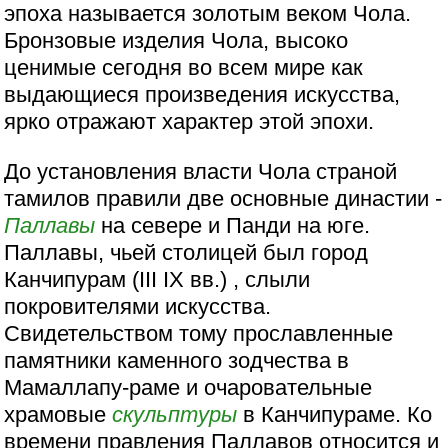
эпоха называется золотым веком Чола.
Бронзовые изделия Чола, высоко
ценимые сегодня во всем мире как
выдающиеся произведения искусства,
ярко отражают характер этой эпохи.
До установления власти Чола страной
тамилов правили две основные династии -
Паллавы
на севере и Панди на юге.
Паллавы, чьей столицей был город
Канчипурам (III IX вв.) , слыли
покровителями искусства.
Свидетельством тому прославленные
памятники каменного зодчества в
Мамаллапу-раме и очаровательные
храмовые
скульптуры
в Канчипураме. Ко
времени правления Паллавов относится и