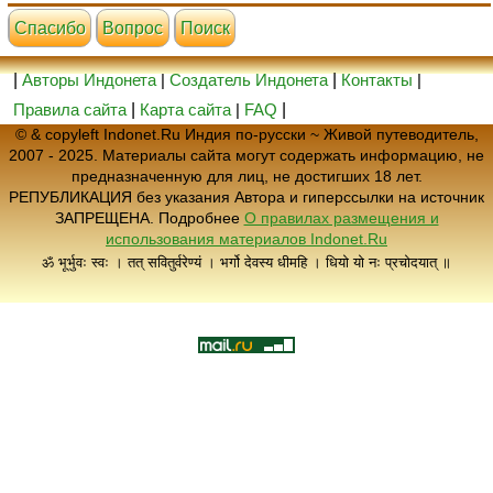
Cпасибо
Вопрос
Поиск
|
Авторы Индонета
|
Создатель Индонета
|
Контакты
|
Правила сайта
|
Карта сайта
|
FAQ
|
© & copyleft Indonet.Ru Индия по-русски ~ Живой путеводитель,
2007 - 2025. Материалы сайта могут содержать информацию, не
предназначенную для лиц, не достигших 18 лет.
РЕПУБЛИКАЦИЯ без указания Автора и гиперссылки на источник
ЗАПРЕЩЕНА. Подробнее
О правилах размещения и
использования материалов Indonet.Ru
ॐ भूर्भुवः स्वः । तत् सवितुर्वरेण्यं । भर्गो देवस्य धीमहि । धियो यो नः प्रचोदयात् ॥