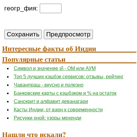
геогр_фия:
Интересные факты об Индии
Популярные статьи
Символ и значение ॐ - ОМ или АУМ
Топ 5 лучших кэшбэк сервисов: отзывы, рейтинг
Чаванпраш - вкусно и полезно
Банковские карты с кэшбэком и % на остаток
Санскрит и алфавит деванагари
Касты Индии, от варн к современности
Рисунки хной: узоры мехенди
Нашли что искали?