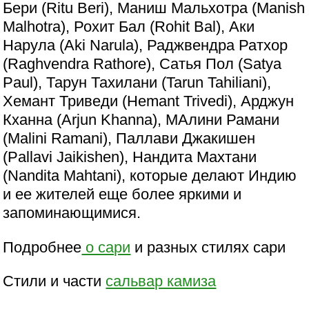
Бери (Ritu Beri), Маниш Мальхотра (Manish
Malhotra), Рохит Бал (Rohit Bal), Аки
Нарула (Aki Narula), Раджвендра Ратхор
(Raghvendra Rathore), Сатья Пол (Satya
Paul), Тарун Тахилани (Tarun Tahiliani),
Хемант Триведи (Hemant Trivedi), Арджун
Кханна (Arjun Khanna), МАлини Рамани
(Malini Ramani), Паллави Джакишен
(Pallavi Jaikishen), Нандита Махтани
(Nandita Mahtani), которые делают Индию
и ее жителей еще более яркими и
запоминающимися.
Подробнее
о сари
и разных стилях сари
Стили и части
сальвар камиза