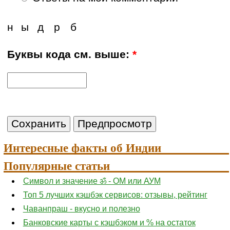
н
ы
д
р
б
Буквы кода см. выше:
*
Интересные факты об Индии
Популярные статьи
Символ и значение ॐ - ОМ или АУМ
Топ 5 лучших кэшбэк сервисов: отзывы, рейтинг
Чаванпраш - вкусно и полезно
Банковские карты с кэшбэком и % на остаток