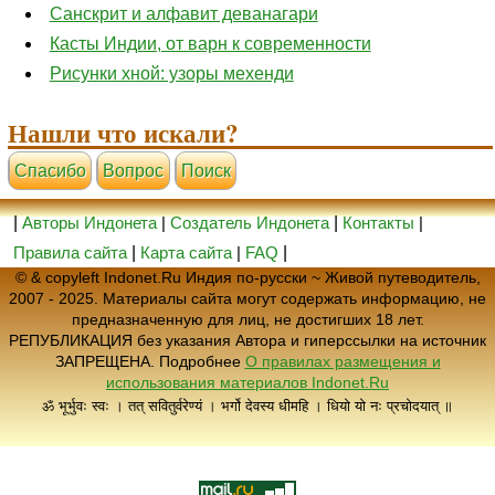
Санскрит и алфавит деванагари
Касты Индии, от варн к современности
Рисунки хной: узоры мехенди
Нашли что искали?
Cпасибо
Вопрос
Поиск
|
Авторы Индонета
|
Создатель Индонета
|
Контакты
|
Правила сайта
|
Карта сайта
|
FAQ
|
© & copyleft Indonet.Ru Индия по-русски ~ Живой путеводитель,
2007 - 2025. Материалы сайта могут содержать информацию, не
предназначенную для лиц, не достигших 18 лет.
РЕПУБЛИКАЦИЯ без указания Автора и гиперссылки на источник
ЗАПРЕЩЕНА. Подробнее
О правилах размещения и
использования материалов Indonet.Ru
ॐ भूर्भुवः स्वः । तत् सवितुर्वरेण्यं । भर्गो देवस्य धीमहि । धियो यो नः प्रचोदयात् ॥