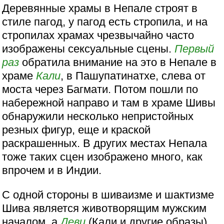
Деревянные храмы в Непале строят в
стиле пагод, у пагод есть стропила, и на
стропилах храмах чрезвычайно часто
изображены сексуальные сцены.
Первый
раз
обратила внимание на это в Непале в
храме
Кали
, в Пашупатинатхе, слева от
моста через Багмати. Потом пошли по
набережной направо и там в храме Шивы
обнаружили несколько непристойных
резных фигур, еще и краской
раскрашенных. В других местах Непала
тоже таких сцен изображено много, как
впрочем и в Индии.
С одной стороны в шиваизме и шактизме
Шива является животворящим мужским
началом, а
Деви
(Кали и другие образы)