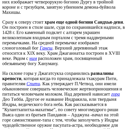
них изображает четверорукую богиню Дургу в тройной
короне и с трезубцем, занятую убиением демона-буйвола
Махишы.
Сразу к северу стоит
храм еще одной богини Сандхья-деви
.
Он построен в стиле шале, судя по сохранившейся надписи, в
1428 г. Его каменный подклет с алтарем украшен
великолепным входным порталом с тремя наддверными
перемычками. На средней перемычке изображен
слоноголовый бог
Ганеш
. Верхний деревянный этаж
относится к XIX веку. Храм Джаганнатха построен в XVIII
веке. Рядом с
ним
расположен храм, посвященный
обезьяньему богу Хануману.
На склоне горы у Джагатсукха сохранились
развалины
крепости
, которая когда-то принадлежала тхакурам Пити,
правителям
Спити
. Как утверждает П.Четвод, они имели
обыкновение совершать человеческие жертвоприношения и
питаться человечьим молоком. Над деревней нависает
гора
Део Тибба. Другое ее название Индракила, или твердыня
Индры, ведического бога неба. Как рассказывается в
"Кулантхапитха-махатмье", по совету многомудрого риши
Вьяса один из братьев Пандавов – Арджуна -начал на этой
горе самоистязание-тапа с тем, чтобы заполучить у Индры
чудодейственное оружие пасупата-астра, необходимое для