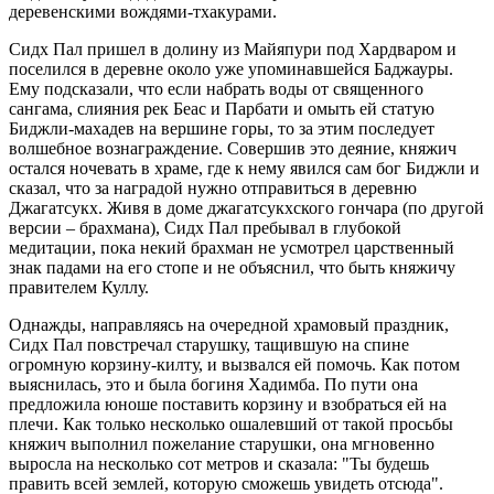
деревенскими вождями-тхакурами.
Сидх Пал пришел в долину из Майяпури под Хардваром и
поселился в деревне около уже упоминавшейся Баджауры.
Ему подсказали, что если набрать воды от священного
сангама, слияния рек Беас и Парбати и омыть ей статую
Биджли-махадев на вершине горы, то за этим последует
волшебное вознаграждение. Совершив это деяние, княжич
остался ночевать в храме, где к нему явился сам бог Биджли и
сказал, что за наградой нужно отправиться в деревню
Джагатсукх. Живя в доме джагатсукхского гончара (по другой
версии – брахмана), Сидх Пал пребывал в глубокой
медитации, пока некий брахман не усмотрел царственный
знак падами на его стопе и не объяснил, что быть княжичу
правителем Куллу.
Однажды, направляясь на очередной храмовый праздник,
Сидх Пал повстречал старушку, тащившую на спине
огромную корзину-килту, и вызвался ей помочь. Как потом
выяснилась, это и была богиня Хадимба. По пути она
предложила юноше поставить корзину и взобраться ей на
плечи. Как только несколько ошалевший от такой просьбы
княжич выполнил пожелание старушки, она мгновенно
выросла на несколько сот метров и сказала: "Ты будешь
править всей землей, которую сможешь увидеть отсюда".