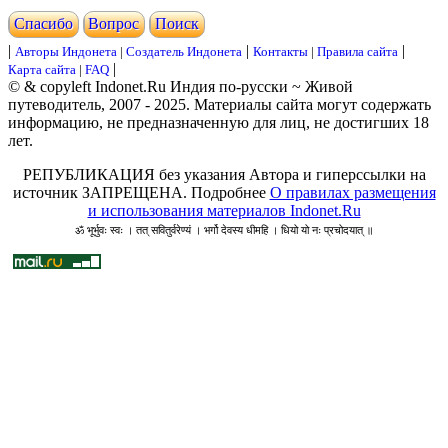
Cпасибо
Вопрос
Поиск
|
|
|
Авторы Индонета
|
Создатель Индонета
Контакты
|
Правила сайта
|
Карта сайта
|
FAQ
© & copyleft Indonet.Ru Индия по-русски ~ Живой
путеводитель, 2007 - 2025. Материалы сайта могут содержать
информацию, не предназначенную для лиц, не достигших 18
лет.
РЕПУБЛИКАЦИЯ без указания Автора и гиперссылки на
источник ЗАПРЕЩЕНА. Подробнее
О правилах размещения
и использования материалов Indonet.Ru
ॐ भूर्भुवः स्वः । तत् सवितुर्वरेण्यं । भर्गो देवस्य धीमहि । धियो यो नः प्रचोदयात् ॥