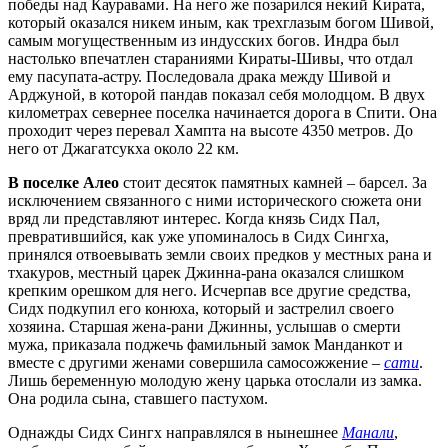
победы над Кауравами. На него же позарился некий Кирата,
который оказался никем иным, как трехглазым богом Шивой,
самым могущественным из индусских богов. Индра был
настолько впечатлен стараниями Кираты-Шивы, что отдал
ему пасупата-астру. Последовала драка между Шивой и
Арджуной, в которой пандав показал себя молодцом. В двух
километрах севернее поселка начинается дорога в Спити. Она
проходит через перевал Хампта на высоте 4350 метров. До
него от Джагатсукха около 22 км.
В поселке Алео
стоит десяток памятных камней – барсел. За
исключением связанного с ними исторического сюжета они
вряд ли представляют интерес. Когда князь Сидх Пал,
превратившийся, как уже упоминалось в Сидх Сингха,
принялся отвоевывать земли своих предков у местных рана и
тхакуров, местный царек Джинна-рана оказался слишком
крепким орешком для него. Исчерпав все другие средства,
Сидх подкупил его конюха, который и застрелил своего
хозяина. Старшая жена-рани Джинны, услышав о смерти
мужа, приказала поджечь фамильный замок Манданкот и
вместе с другими женами совершила самосожжение –
сати
.
Лишь беременную молодую жену царька отослали из замка.
Она родила сына, ставшего пастухом.
Однажды Сидх Сингх направлялся в нынешнее
Манали
,