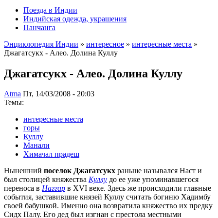
Поезда в Индии
Индийская одежда, украшения
Панчанга
Энциклопедия Индии
»
интересное
»
интересные места
»
Джагатсукх - Алео. Долина Куллу
Джагатсукх - Алео. Долина Куллу
Atma
Пт, 14/03/2008 - 20:03
Темы:
интересные места
горы
Куллу
Манали
Химачал прадеш
Нынешний
поселок Джагатсукх
раньше назывался Наст и
был столицей княжества
Куллу
до ее уже упоминавшегося
переноса в
Наггар
в XVI веке. Здесь же происходили главные
события, заставившие князей Куллу считать богиню Хадимбу
своей бабушкой. Именно она возвратила княжество их предку
Сидх Палу. Его дед был изгнан с престола местными