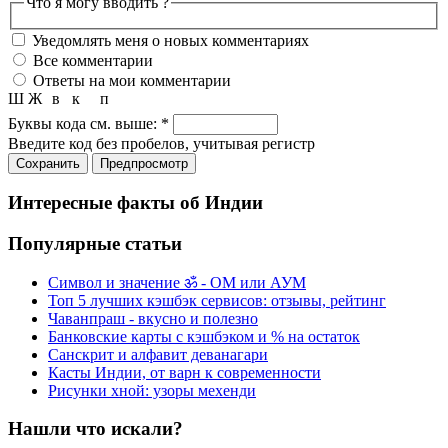
Что я могу вводить ?
Уведомлять меня о новых комментариях
Все комментарии
Ответы на мои комментарии
Ш
Ж
в
к
п
Буквы кода см. выше:
*
Введите код без пробелов, учитывая регистр
Интересные факты об Индии
Популярные статьи
Символ и значение ॐ - ОМ или АУМ
Топ 5 лучших кэшбэк сервисов: отзывы, рейтинг
Чаванпраш - вкусно и полезно
Банковские карты с кэшбэком и % на остаток
Санскрит и алфавит деванагари
Касты Индии, от варн к современности
Рисунки хной: узоры мехенди
Нашли что искали?