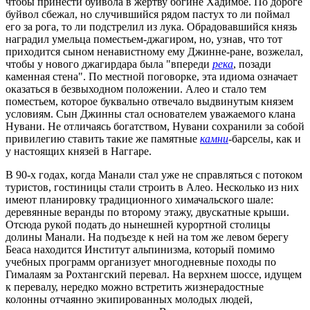
чтобы принести буйвола в жертву богине Хадимбе. По дороге
буйвол сбежал, но случившийся рядом пастух то ли поймал
его за рога, то ли подстрелил из лука. Обрадовавшийся князь
наградил умельца поместьем-джагиром, но, узнав, что тот
приходится сыном ненавистному ему Джинне-ране, возжелал,
чтобы у нового джагирдара была "впереди
река
, позади
каменная стена". По местной поговорке, эта идиома означает
оказаться в безвыходном положении. Алео и стало тем
поместьем, которое буквально отвечало выдвинутым князем
условиям. Сын Джинны стал основателем уважаемого клана
Нувани. Не отличаясь богатством, Нувани сохранили за собой
привилегию ставить такие же памятные
камни
-барселы, как и
у настоящих князей в Наггаре.
В 90-х годах, когда Манали стал уже не справляться с потоком
туристов, гостиницы стали строить в Алео. Несколько из них
имеют планировку традиционного химачальского шале:
деревянные веранды по второму этажу, двускатные крыши.
Отсюда рукой подать до нынешней курортной столицы
долины Манали. На подъезде к ней на том же левом берегу
Беаса находится Институт альпинизма, который помимо
учебных программ организует многодневные походы по
Гималаям за Рохтангский перевал. На верхнем шоссе, идущем
к перевалу, нередко можно встретить жизнерадостные
колонны отчаянно экипированных молодых людей,