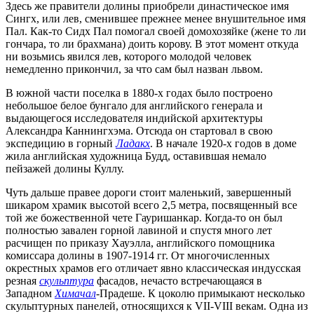
Здесь же правители долины приобрели династическое имя
Сингх, или лев, сменившее прежнее менее внушительное имя
Пал. Как-то Сидх Пал помогал своей домохозяйке (жене то ли
гончара, то ли брахмана) доить корову. В этот момент откуда
ни возьмись явился лев, которого молодой человек
немедленно прикончил, за что сам был назван львом.
В южной части поселка в 1880-х годах было построено
небольшое белое бунгало для английского генерала и
выдающегося исследователя индийской архитектуры
Александра Каннингхэма. Отсюда он стартовал в свою
экспедицию в горный
Ладакх
. В начале 1920-х годов в доме
жила английская художница Будд, оставившая немало
пейзажей долины Куллу.
Чуть дальше правее дороги стоит маленький, завершенный
шикаром храмик высотой всего 2,5 метра, посвященный все
той же божественной чете Гауришанкар. Когда-то он был
полностью завален горной лавиной и спустя много лет
расчищен по приказу Хауэлла, английского помощника
комиссара долины в 1907-1914 гг. От многочисленных
окрестных храмов его отличает явно классическая индусская
резная
скульптура
фасадов, нечасто встречающаяся в
Западном
Химачал
-Прадеше. К цоколю примыкают несколько
скульптурных панелей, относящихся к VII-VIII векам. Одна из