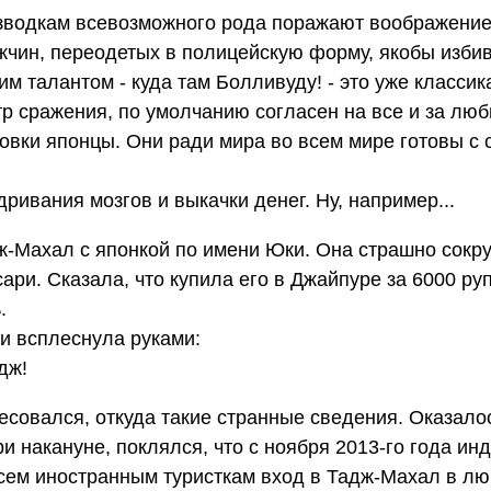
азводкам всевозможного рода поражают воображение
ужчин, переодетых в полицейскую форму, якобы изб
м талантом - куда там Болливуду! - это уже классик
тр сражения, по умолчанию согласен на все и за лю
вки японцы. Они ради мира во всем мире готовы с 
ривания мозгов и выкачки денег. Ну, например...
ж-Махал с японкой по имени Юки. Она страшно сокр
ари. Сказала, что купила его в Джайпуре за 6000 ру
.
ки всплеснула руками:
дж!
есовался, откуда такие странные сведения. Оказалос
и накануне, поклялся, что с ноября 2013-го года ин
всем иностранным туристкам вход в Тадж-Махал в лю