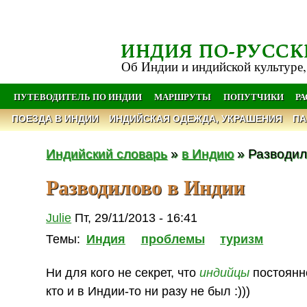
ИНДИЯ ПО-РУССК
Об Индии и индийской культуре,
ПУТЕВОДИТЕЛЬ ПО ИНДИИ
МАРШРУТЫ
ПОПУТЧИКИ
Р
ПОЕЗДА В ИНДИИ
ИНДИЙСКАЯ ОДЕЖДА, УКРАШЕНИЯ
ПА
Индийский словарь
»
в Индию
» Разводил
Разводилово в Индии
Julie
Пт, 29/11/2013 - 16:41
Темы:
Индия
проблемы
туризм
Ни для кого не секрет, что
индийцы
постоянно
кто и в Индии-то ни разу не был :)))