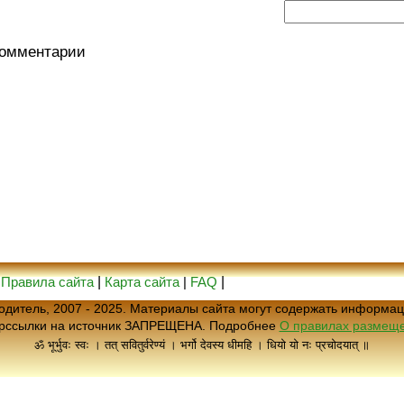
комментарии
|
Правила сайта
|
Карта сайта
|
FAQ
|
еводитель, 2007 - 2025. Материалы сайта могут содержать информац
ерссылки на источник ЗАПРЕЩЕНА. Подробнее
О правилах размеще
ॐ भूर्भुवः स्वः । तत् सवितुर्वरेण्यं । भर्गो देवस्य धीमहि । धियो यो नः प्रचोदयात् ॥