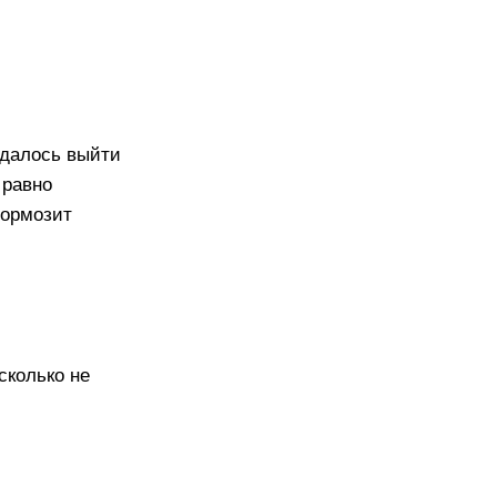
 удалось выйти
 равно
тормозит
сколько не