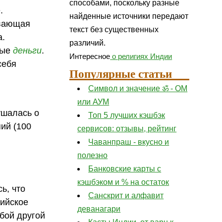
способами, поскольку разные
.
найденные источники передают
ивающая
текст без существенных
а.
различий.
бые
деньги
.
Интересное
о религиях Индии
себя
Популярные статьи
Символ и значение ॐ - ОМ
или АУМ
ушалась о
Топ 5 лучших кэшбэк
пий (100
сервисов: отзывы, рейтинг
Чаванпраш - вкусно и
полезно
Банковские карты с
кэшбэком и % на остаток
ь, что
Санскрит и алфавит
дийское
деванагари
бой другой