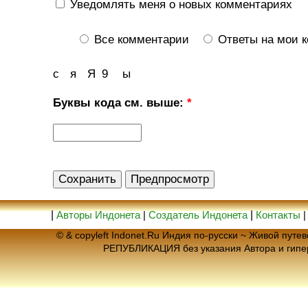
Уведомлять меня о новых комментариях
Все комментарии
Ответы на мои 
с
я
Я
9
ы
Буквы кода см. выше:
*
|
Авторы Индонета
|
Создатель Индонета
|
Контакты
© & copyleft Indonet.Ru Индия по-русски ~ Живой пут
РЕПУБЛИКАЦИЯ без указания Автора и гип