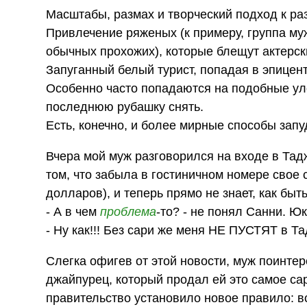
Масштабы, размах и творческий подход к р
Привлечение ряженых (к примеру, группа м
обычных прохожих), которые блещут актерски
Запуганный белый турист, попадая в эпицен
Особенно часто попадаются на подобные уло
последнюю рубашку снять.
Есть, конечно, и более мирные способы запуд
Вчера мой муж разговорился на входе в Тад
том, что забыла в гостиничном номере свое с
долларов), и теперь прямо не знает, как быть
- А в чем
проблема
-то? - не понял Санни. Ю
- Ну как!!! Без сари же меня НЕ ПУСТЯТ в Та
Слегка офигев от этой новости, муж поинтер
джайпурец, который продал ей это самое сар
правительство установило новое правило: 