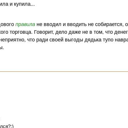
ла и купила...
едового
правила
не вводил и вводить не собирается, 
го торговца. Говорит, дело даже не в том, что денег
 неприятно, что ради своей выгоды дядька тупо навра
ы.
:
лся?:)