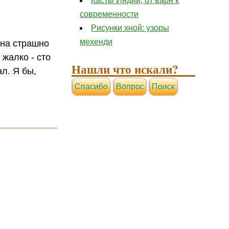
Касты Индии, от варн к
современности
Рисунки хной: узоры
мехенди
она страшно
 жалко - сто
Нашли что искали?
л. Я бы,
Cпасибо
Вопрос
Поиск