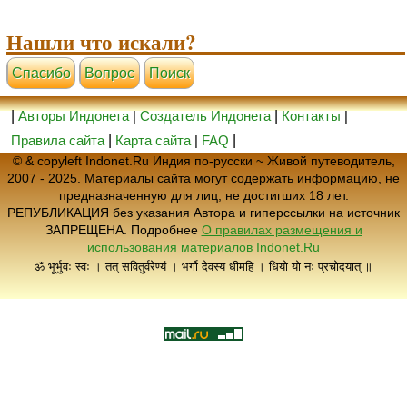
Нашли что искали?
Cпасибо
Вопрос
Поиск
|
Авторы Индонета
|
Создатель Индонета
|
Контакты
|
Правила сайта
|
Карта сайта
|
FAQ
|
© & copyleft Indonet.Ru Индия по-русски ~ Живой путеводитель,
2007 - 2025. Материалы сайта могут содержать информацию, не
предназначенную для лиц, не достигших 18 лет.
РЕПУБЛИКАЦИЯ без указания Автора и гиперссылки на источник
ЗАПРЕЩЕНА. Подробнее
О правилах размещения и
использования материалов Indonet.Ru
ॐ भूर्भुवः स्वः । तत् सवितुर्वरेण्यं । भर्गो देवस्य धीमहि । धियो यो नः प्रचोदयात् ॥