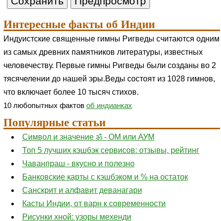
Интересные факты об Индии
Индуистские священные гимны Ригведы считаются одним
из самых древних памятников литературы, известных
человечеству. Первые гимны Ригведы были созданы во 2
тясячелении до нашей эры.Веды состоят из 1028 гимнов,
что включает более 10 тысяч стихов.
10 любопытных фактов
об индианках
Популярные статьи
Символ и значение ॐ - ОМ или АУМ
Топ 5 лучших кэшбэк сервисов: отзывы, рейтинг
Чаванпраш - вкусно и полезно
Банковские карты с кэшбэком и % на остаток
Санскрит и алфавит деванагари
Касты Индии, от варн к современности
Рисунки хной: узоры мехенди