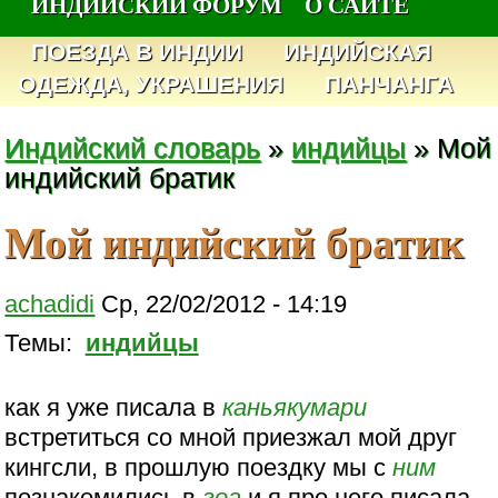
ИНДИЙСКИЙ ФОРУМ
О САЙТЕ
ПОЕЗДА В ИНДИИ
ИНДИЙСКАЯ
ОДЕЖДА, УКРАШЕНИЯ
ПАНЧАНГА
Индийский словарь
»
индийцы
» Мой
индийский братик
Мой индийский братик
achadidi
Ср, 22/02/2012 - 14:19
Темы:
индийцы
как я уже писала в
каньякумари
встретиться со мной приезжал мой друг
кингсли, в прошлую поездку мы с
ним
познакомились в
гоа
и я про него писала