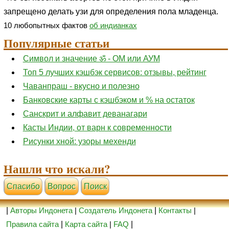
запрещено делать узи для определения пола младенца.
10 любопытных фактов
об индианках
Популярные статьи
Символ и значение ॐ - ОМ или АУМ
Топ 5 лучших кэшбэк сервисов: отзывы, рейтинг
Чаванпраш - вкусно и полезно
Банковские карты с кэшбэком и % на остаток
Санскрит и алфавит деванагари
Касты Индии, от варн к современности
Рисунки хной: узоры мехенди
Нашли что искали?
Cпасибо
Вопрос
Поиск
|
Авторы Индонета
|
Создатель Индонета
|
Контакты
|
Правила сайта
|
Карта сайта
|
FAQ
|