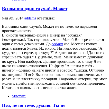
Вспомнил один случай. Может
мая 9th, 2014
addams
ответил(а):
Вспомнил один случай. Может не по теме, но параллели
просматриваются.
В юности частенько ездил в Питер на "собаках"
(электричках). Так случилось, что в Малой Вишере я остался
один с тремя девчонками. До
собаки
час. Местная гопота
подтягивается ближе. Их много. Начинаются разговоры: "А
куда, это, вы едете, да откуда?" А дают ли девочки?Да кто их
спрашивать будет." Ну, думаю, хана. Меня замесят, девчонок
по кругу. Или наоборот. Дальше произошло то, к чему Я не
имею никакого отношения. На фразу "А шляпа у тебя -
ничего" - одеваю на него шляпу и говорю: "Держи. Отлично
выглядишь!" И всё. Вместо гопников- компания вменяемых
ребят. И на электричку посадили. Подобных историй, где мозг
молчит, а действие происходит, со мной случалось прилично.
Кстати, от шляпы очень вежливо отказались.
ответить
Неа, не по теме, думаю. Ты не