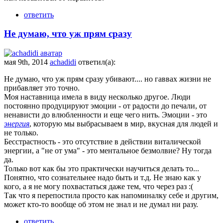
ответить
Не думаю, что уж прям сразу
мая 9th, 2014
achadidi
ответил(а):
Не думаю, что уж прям сразу убивают.... но гаввах жизни не
прибавляет это точно.
Моя наставница имела в виду несколько другое. Люди
постоянно продуцируют эмоции - от радости до печали, от
ненависти до влюбленности и еще чего нить. Эмоции - это
энергия
, которую мы выбрасываем в мир, вкусная для людей и
не только.
Бесстрастность - это отсутствие в действии виталической
энергии, а "не от ума" - это ментальное безмолвие? Ну тогда
да.
Только вот как бы это практически научиться делать то...
Понятно, что сознательнее надо быть и т.д. Не знаю как у
кого, а я не могу похвастаться даже тем, что через раз :(
Так что я перепостила просто как напоминалку себе и другим,
может кто-то вообще об этом не знал и не думал ни разу.
ответить