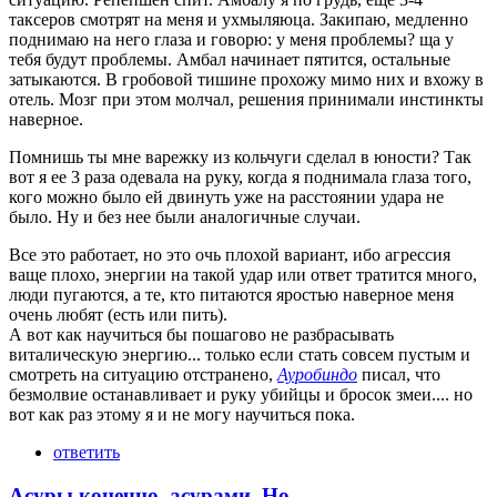
таксеров смотрят на меня и ухмыляюца. Закипаю, медленно
поднимаю на него глаза и говорю: у меня проблемы? ща у
тебя будут проблемы. Амбал начинает пятится, остальные
затыкаются. В гробовой тишине прохожу мимо них и вхожу в
отель. Мозг при этом молчал, решения принимали инстинкты
наверное.
Помнишь ты мне варежку из кольчуги сделал в юности? Так
вот я ее 3 раза одевала на руку, когда я поднимала глаза того,
кого можно было ей двинуть уже на расстоянии удара не
было. Ну и без нее были аналогичные случаи.
Все это работает, но это очь плохой вариант, ибо агрессия
ваще плохо, энергии на такой удар или ответ тратится много,
люди пугаются, а те, кто питаются яростью наверное меня
очень любят (есть или пить).
А вот как научиться бы пошагово не разбрасывать
виталическую энергию... только если стать совсем пустым и
смотреть на ситуацию отстранено,
Ауробиндо
писал, что
безмолвие останавливает и руку убийцы и бросок змеи.... но
вот как раз этому я и не могу научиться пока.
ответить
Асуры конечно, асурами. Но