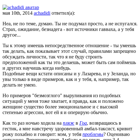
мая 10th, 2014
achadidi
ответил(а):
Неа, не по теме, думаю. Ты не подумал просто, а не испугался.
Страх, ожидание, безнадега - вот источники гавваха, а у тебя
другое...
Ты к этому имеешь непосредственное отношение - ты умеешь
так делать, как показывает этот случай, правилами запрещено
обсуждать личности, так что я не буду строить
предположений как ты это делаешь, может быть сам поймешь
и других научишь когда нибудь.
Подобные вещи кстати описаны и у Лазарева, и у Зеланда, но
увы только в виде примеров, как и у тебя, я, например, так
делать не умею.
Но примеров "безмозглого" выруливания из подобных
ситуаций у меня тоже хватает, я правда, как и положено
женщине существо более эмоциональное и с высокой
степенью агрессии, вот ей я и оперирую обычно.
Как то раз ночью ходила на
пляж
в
Гоа
, возвращаюсь в
гестик, а мне навстречу здоровенный амбал-таксист, кривит
рожу похабно и говорит: мэм, у тебя
проблемы
? Оцениваю
ситуацию. Репепшен спит. Амбалу я по грудь, еще 3-4