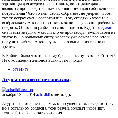
здравницы для асуров превратились, вовсе даже давно
являются производственными мощностями для собственного
потребления? Что-то зная своих собратьев, не уверен, чтобы
тут об асурах очень беспокоились. Так, объедки - чтобы не
выбрасывать. А в перспективе - можно и асуров попробовать
подоить. От-то они разбегаться попытаются. Куда?!
Энергия
-
она и есть энергия, мало ли кто ее производит, ежели своей не
хватает? По большому счету, человек уже сожрал все, что к
полу не прибито. А вот асуры как-то выпали из его поля
зрения.
В Библии было что-то на тему бревна в глазу - это не об этом?
Не о кормлении демонов всяких там плохих?
ответить
Асуры питаются не гаввахом,
декабря 13th, 2014
achadidi
ответил(а):
Асуры питаются не гаввахом, они существа высокоразвитые,
но в остальном согласна, "сон разума рождает чудовищ",
точнее было бы сказать сознания....