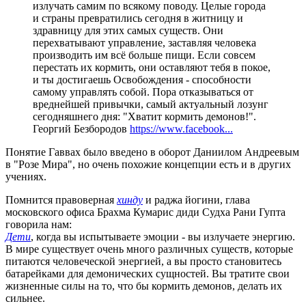
излучать самим по всякому поводу. Целые города
и страны превратились сегодня в житницу и
здравницу для этих самых существ. Они
перехватывают управление, заставляя человека
производить им всё больше пищи. Если совсем
перестать их кормить, они оставляют тебя в покое,
и ты достигаешь Освобождения - способности
самому управлять собой. Пора отказываться от
вреднейшей привычки, самый актуальный лозунг
сегодняшнего дня: "Хватит кормить демонов!".
Георгий Безбородов
https://www.facebook...
Понятие Гаввах было введено в оборот Даниилом Андреевым
в "Розе Мира", но очень похожие концепции есть и в других
учениях.
Помнится правоверная
хинду
и раджа йогини, глава
московского офиса Брахма Кумарис диди Судха Рани Гупта
говорила нам:
Дети
, когда вы испытываете эмоции - вы излучаете энергию.
В мире существует очень много различных существ, которые
питаются человеческой энергией, а вы просто становитесь
батарейками для демонических сущностей. Вы тратите свои
жизненные силы на то, что бы кормить демонов, делать их
сильнее.