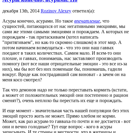
декабря 13th, 2014
Rozinov Alexey
ответил(а):
Асуры конечно, асурами. Но такое
впечатление
, что
сущностей, питающихся от нас негативными эмоциями, мы
сами же этими самыми эмоциями и порождаем. А которых не
порождаем - так притаскиваем (хотел написать
"притягиваем", но как-то скромно слишком) в этот мир. А
потом начинаем возмущаться - что это они наш гаввах
поедают в таких количествах. Самим мало. И всем-то они
плохие, и гаввах, понимаешь, нас заставляют производить
помногу (вот все наши отрицательные эмоции - это все из-за
них), мы бы вот без них поменьше бы, понимаешь, гадили
вокруг. Вроде как пострадавший сам виноват - а зачем он на
меня косо смотрел?
Так что демонов надо не только переставать кормить (кстати,
а может от положительных эмоций они постепенно и рацион
сменят?), очень неплохо бы перестать их еще и порождать.
И еще момент - значительная часть нашей популяции без этих
эмоций просто жить не может. Прямо хлебом не корми.
Может, как раз асурам-то гавваха-то почти и не достается - вот
они и вечно голодные? Тут еще вопрос - кого в асуры
записывать. И те страны и местности, что в житницы и