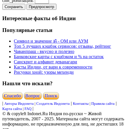
син_ронизация:
Интересные факты об Индии
Популярные статьи
Символ и значение ॐ - ОМ или АУМ
Топ 5 лучших кэшбэк сервисов: отзывы, рейтинг
Чаванпраш - вкусно и полезно
Банковские карты с кэшбэком и % на остаток
Санскрит и алфавит деванагари
Касты Индии, от варн к современности
Рисунки хной: узоры мехенди
Нашли что искали?
Cпасибо
Вопрос
Поиск
|
|
|
Авторы Индонета
|
Создатель Индонета
Контакты
|
Правила сайта
|
Карта сайта
|
FAQ
© & copyleft Indonet.Ru Индия по-русски ~ Живой
путеводитель, 2007 - 2025. Материалы сайта могут содержать
информацию, не предназначенную для лиц, не достигших 18