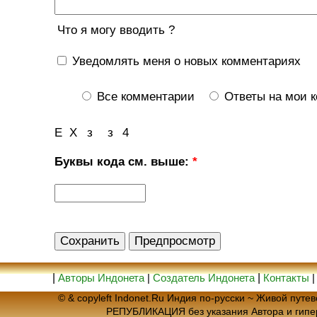
Что я могу вводить ?
Уведомлять меня о новых комментариях
Все комментарии
Ответы на мои 
Е
Х
з
з
4
Буквы кода см. выше:
*
|
Авторы Индонета
|
Создатель Индонета
|
Контакты
© & copyleft Indonet.Ru Индия по-русски ~ Живой пут
РЕПУБЛИКАЦИЯ без указания Автора и гип