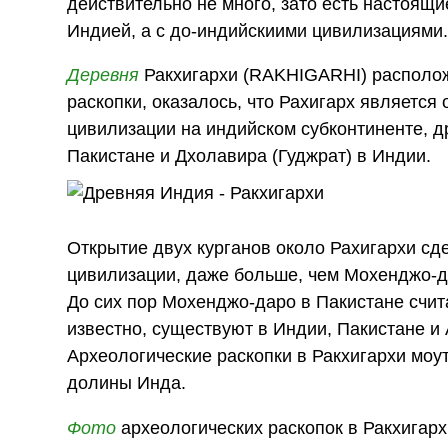
действительно не много, зато есть настоящи
Индией, а с до-индийскиими цивилизациями
Деревня
Ракхигархи (RAKHIGARHI) расположе
раскопки, оказалось, что Рахигарх является
цивилизации на индийском субконтиненте, д
Пакистане и Дхолавира (Гуджрат) в Индии.
Открытие двух курганов около Рахигархи с
цивилизации, даже больше, чем Мохенджо-д
До сих пор Мохенджо-даро в Пакистане счит
известно, существуют в Индии, Пакистане и 
Археологические раскопки в Ракхигархи моу
долины Инда.
Фото
археологических раскопок в Ракхигарх