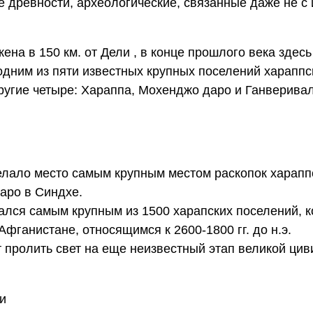
е древности, археологические, связанные даже не с
.
на в 150 км. от Дели , в конце прошлого века здесь
 одним из пяти известных крупных поселений хараппс
ругие четыре: Хараппа, Мохенджо даро и Ганверива
делало место самым крупным местом раскопок харапп
аро в Синдхе.
ался самым крупным из 1500 харапских поселений, к
Афганистане, относящимся к 2600-1800 гг. до н.э.
т пролить свет на еще неизвестный этап великой ци
и