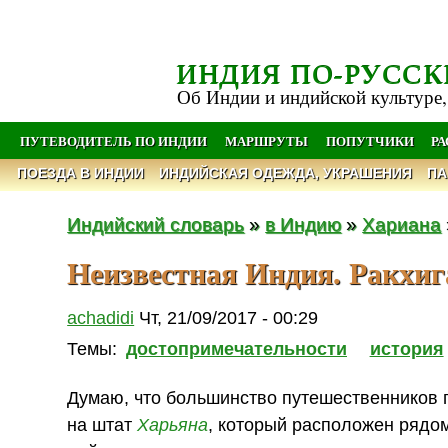
ИНДИЯ ПО-РУССК
Об Индии и индийской культуре,
ПУТЕВОДИТЕЛЬ ПО ИНДИИ
МАРШРУТЫ
ПОПУТЧИКИ
Р
ПОЕЗДА В ИНДИИ
ИНДИЙСКАЯ ОДЕЖДА, УКРАШЕНИЯ
ПА
Индийский словарь
»
в Индию
»
Хариана
Неизвестная Индия. Ракхи
achadidi
Чт, 21/09/2017 - 00:29
Темы:
достопримечательности
история
Думаю, что большинство путешественников п
на штат
Харьяна
, который расположен рядо