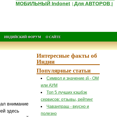
МОБИЛЬНЫЙ Indonet
Для АВТОРОВ
|
|
ИНДИЙСКИЙ ФОРУМ
О САЙТЕ
Интересные факты об
Индии
Популярные статьи
Символ и значение ॐ - ОМ
или АУМ
Топ 5 лучших кэшбэк
сервисов: отзывы, рейтинг
щал внимание
Чаванпраш - вкусно и
тей здесь
полезно