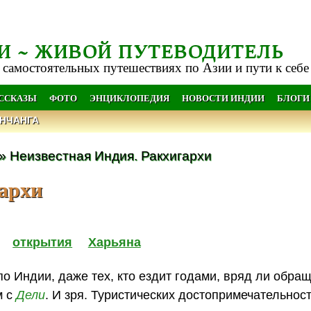
И ~ ЖИВОЙ ПУТЕВОДИТЕЛЬ
 самостоятельных путешествиях по Азии и пути к себе
АССКАЗЫ
ФОТО
ЭНЦИКЛОПЕДИЯ
НОВОСТИ ИНДИИ
БЛОГИ
НЧАНГА
» Неизвестная Индия. Ракхигархи
гархи
открытия
Харьяна
о Индии, даже тех, кто ездит годами, вряд ли обра
м с
Дели
. И зря. Туристических достопримечательнос