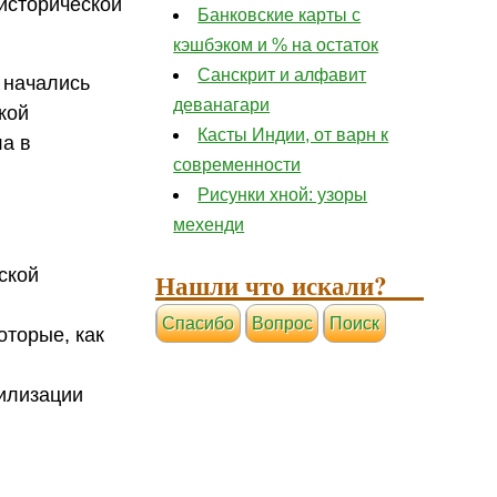
 исторической
Банковские карты с
кэшбэком и % на остаток
Санскрит и алфавит
 начались
деванагари
кой
Касты Индии, от варн к
ла в
современности
Рисунки хной: узоры
мехенди
ской
Нашли что искали?
Cпасибо
Вопрос
Поиск
оторые, как
вилизации