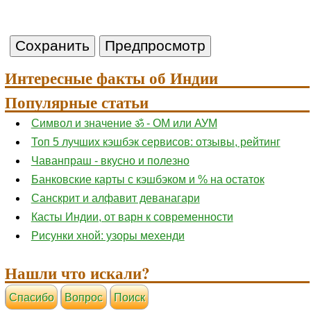
Интересные факты об Индии
Популярные статьи
Символ и значение ॐ - ОМ или АУМ
Топ 5 лучших кэшбэк сервисов: отзывы, рейтинг
Чаванпраш - вкусно и полезно
Банковские карты с кэшбэком и % на остаток
Санскрит и алфавит деванагари
Касты Индии, от варн к современности
Рисунки хной: узоры мехенди
Нашли что искали?
Cпасибо
Вопрос
Поиск