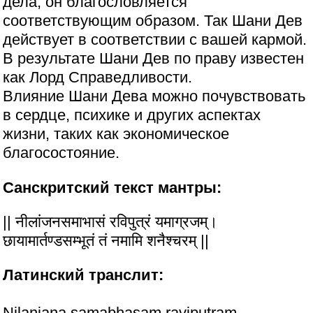
дела, он благословляется
соответствующим образом. Так Шани Дев
действует в соответствии с вашей кармой.
В результате Шани Дев по праву известен
как Лорд Справедливости.
Влияние Шани Дева можно почувствовать
в сердце, психике и других аспектах
жизни, таких как экономическое
благосостояние.
Санскритский текст мантры:
|| नीलांजनसमाभासं रविपुत्रं यमाग्रजम्‌।
छायामार्तण्डसम्भूतं तं नमामि शनैश्चरम्‌ ||
Латинский транслит:
Nilanjana samabhasam raviputram