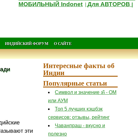
МОБИЛЬНЫЙ Indonet
Для АВТОРОВ
|
|
ИНДИЙСКИЙ ФОРУМ
О САЙТЕ
Интересные факты об
Нади
Индии
Популярные статьи
Символ и значение ॐ - ОМ
или АУМ
Топ 5 лучших кэшбэк
сервисов: отзывы, рейтинг
ндийские
Чаванпраш - вкусно и
Называют эти
полезно