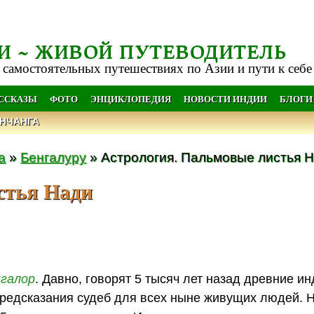
И ~ ЖИВОЙ ПУТЕВОДИТЕЛЬ
 самостоятельных путешествиях по Азии и пути к себе
АССКАЗЫ
ФОТО
ЭНЦИКЛОПЕДИЯ
НОВОСТИ ИНДИИ
БЛОГИ
НЧАНГА
а
»
Бенгалуру
» Астрология. Пальмовые листья 
стья Нади
галор
. Давно, говорят 5 тысяч лет назад древние и
предсказания судеб для всех ныне живущих людей. 