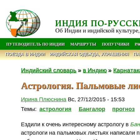
ИНДИЯ ПО-РУССК
Об Индии и индийской культуре,
ПУТЕВОДИТЕЛЬ ПО ИНДИИ
МАРШРУТЫ
ПОПУТЧИКИ
Р
ПОЕЗДА В ИНДИИ
ИНДИЙСКАЯ ОДЕЖДА, УКРАШЕНИЯ
ПА
Индийский словарь
»
в Индию
»
Карнатак
Астрология. Пальмовые ли
Ирина Плюснина
Вс, 27/12/2015 - 15:53
Темы:
астрология
Бангалор
прогноз
Ездили к очень интересному астрологу в
Бан
астрологи на пальмовых листьях написали 