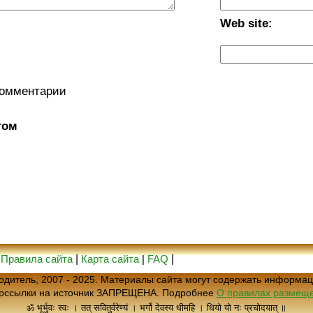
Web site:
комментарии
том
|
Правила сайта
|
Карта сайта
|
FAQ
|
еводитель, 2007 - 2025. Материалы сайта могут содержать информац
ерссылки на источник ЗАПРЕЩЕНА. Подробнее
О правилах размеще
ॐ भूर्भुवः स्वः । तत् सवितुर्वरेण्यं । भर्गो देवस्य धीमहि । धियो यो नः प्रचोदयात् ॥