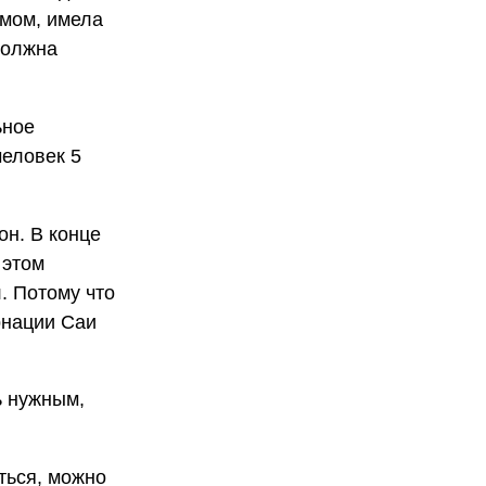
умом, имела
должна
ьное
человек 5
он. В конце
 этом
. Потому что
рнации Саи
ь нужным,
ться, можно