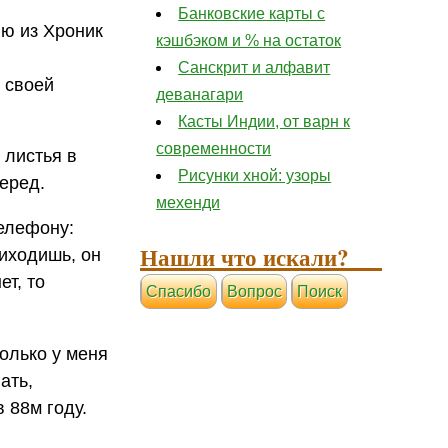
Банковские карты с
ию из Хроник
кэшбэком и % на остаток
Санскрит и алфавит
 своей
деванагари
Касты Индии, от варн к
современности
 листья в
Рисунки хной: узоры
еред.
мехенди
елефону:
Нашли что искали?
риходишь, он
ет, то
Cпасибо
Вопрос
Поиск
колько у меня
ать,
 88м году.