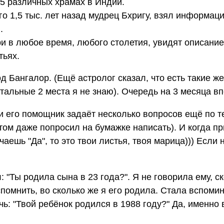
 5 различных храмах в Индии.
о 1,5 тыс. лет назад мудрец Бхригу, взял информац
.
ри в любое время, любого столетия, увидят описание
тьях.
од Бангалор. (Ещё астролог сказал, что есть такие же
альные 2 места я не знаю). Очередь на 3 месяца вп
и его помощник задаёт несколько вопросов ещё по т
том даже попросил на бумажке написать). И когда п
аешь "Да", то это твои листья, твоя марица))) Если н
"Ты родила сына в 23 года?". Я не говорила ему, с
помнить, во сколько же я его родила. Стала вспомин
ь: "Твой ребёнок родился в 1988 году?" Да, именно в