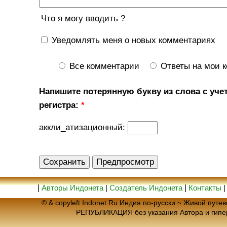
Что я могу вводить ?
Уведомлять меня о новых комментариях
Все комментарии
Ответы на мои 
Напишите потерянную букву из слова с уче
регистра:
*
аккли_атизационный:
|
Авторы Индонета
|
Создатель Индонета
|
Контакты
© & copyleft Indonet.Ru Индия по-русски ~ Живой пут
РЕПУБЛИКАЦИЯ без указания Автора и гип