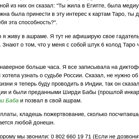
ной из них он сказал: "Ты жила в Египте, была меди
лжна была принести в эту интерес к картам Таро, ты 
бя эта способность?".
то я живу в ашраме. Я тут не афиширую свое гадател
 Знают о том, что у меня с собой штук 6 колод Таро 
наверное больше часа. Я все записывала на диктоф
хотела узнать о судьбе России. Сказал, не нужно об
изни я теперь буду проводить в Индии, так он сказал
дии и были преданными Ширди Бабы (прошлой инка
аи Баба
и позвал в свой ашрам.
 платы, кладешь пожертвование, сколько посчитаеш
ается любой донешн.
орому мы звонили: 0 802 660 19 71 (Если не дозвони