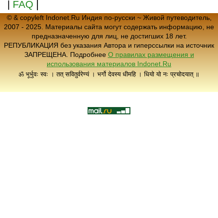
|
|
FAQ
© & copyleft Indonet.Ru Индия по-русски ~ Живой путеводитель,
2007 - 2025. Материалы сайта могут содержать информацию, не
предназначенную для лиц, не достигших 18 лет.
РЕПУБЛИКАЦИЯ без указания Автора и гиперссылки на источник
ЗАПРЕЩЕНА. Подробнее
О правилах размещения и
использования материалов Indonet.Ru
ॐ भूर्भुवः स्वः । तत् सवितुर्वरेण्यं । भर्गो देवस्य धीमहि । धियो यो नः प्रचोदयात् ॥