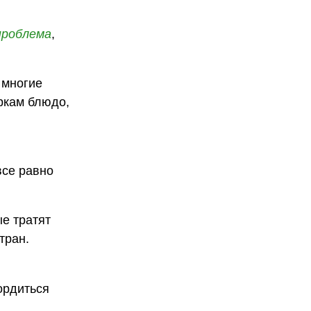
проблема
,
 многие
еркам блюдо,
все равно
ые тратят
тран.
гордиться