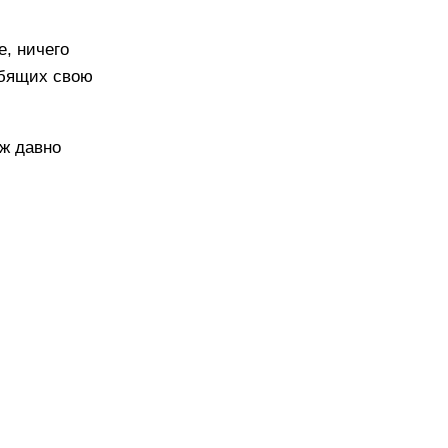
е, ничего
юбящих свою
ож давно