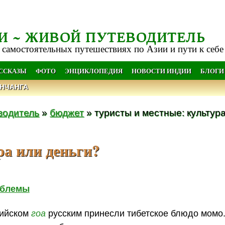
И ~ ЖИВОЙ ПУТЕВОДИТЕЛЬ
 самостоятельных путешествиях по Азии и пути к себе
АССКАЗЫ
ФОТО
ЭНЦИКЛОПЕДИЯ
НОВОСТИ ИНДИИ
БЛОГИ
НЧАНГА
водитель
»
бюджет
» туристы и местные: культур
ра или деньги?
облемы
дийском
гоа
русским принесли тибетское блюдо момо