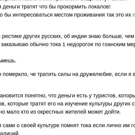
 деньги тратят что бы прокормить локалов!
что бы интересоваться местом проживания так это их
 рестике других русских, об индии знаю больше, чем
я заказываю обычно тока 1 недорогое по гоанским м
зьмешь.
 померкло, че тратить силы на дружелюбие, если я 
новится понятно, что деньги есть у туристов, котор
в, которые тратят его на изучение культуры других с
но мало кто из окрестных жителей может дойти.
и сами о своей культуре помнят тока если лично им 
радиций.