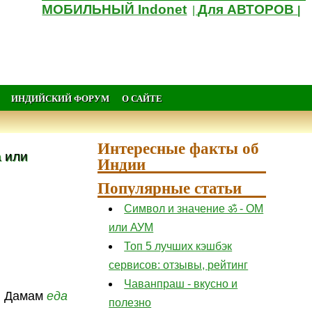
МОБИЛЬНЫЙ Indonet
Для АВТОРОВ
|
|
ИНДИЙСКИЙ ФОРУМ
О САЙТЕ
Интересные факты об
а или
Индии
Популярные статьи
Символ и значение ॐ - ОМ
или АУМ
Топ 5 лучших кэшбэк
сервисов: отзывы, рейтинг
Чаванпраш - вкусно и
. Дамам
еда
полезно