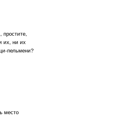
, простите,
 их, ни их
рщи-пельмени?
ть место