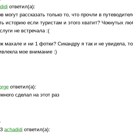
didi
ответил(а):
в могут рассказать только то, что прочли в путеводител
ять историю если туристам и этого хватит? Чокнутых л
слуги не встречала :(
дж махале и ни 1 фотки? Сикандру я так и не увидела, т
ивлекла мое внимание :)
orge
ответил(а):
 много сделал на этот раз
ь
13
achadidi
ответил(а):