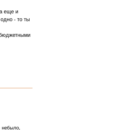
да еще и
одно - то ты
кобюджетными
я небыло,