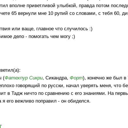
етил вполне приветливой улыбкой, правда потом послед
чете 65 вернули мне 10 рупий со словами, с тебя 60, ди
твия или ваще, главное что случилось :)
имое дело - помогать чем могу ;)
ветил(а):
 (
Фатехпур Сикри
, Сикандра,
Форт
), конечно же был в
еплохо говорящий по русски, начал уверять меня, что б
зит в Тадж ничто по сравнению с его знаниями. На перв
а я его вежливо поправил - он обиделся.
т