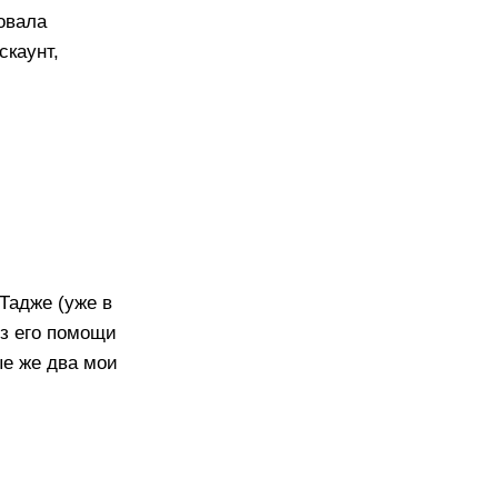
овала
скаунт,
 Тадже (уже в
ез его помощи
ые же два мои