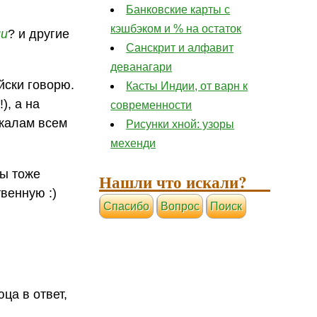
Банковские карты с
кэшбэком и % на остаток
ии
? и другие
Санскрит и алфавит
деванагари
йски говорю.
Касты Индии, от варн к
), а на
современности
окалам всем
Рисунки хной: узоры
мехенди
ы тоже
Нашли что искали?
венную :)
Cпасибо
Вопрос
Поиск
ца в ответ,