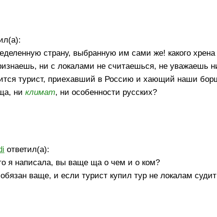
ил(а):
ределенную страну, выбранную им сами же! какого хрена 
признаешь, ни с локалами не считаешься, не уважаешь ни
равится турист, приехавший в Россию и хающий наши бо
ища, ни
климат
, ни особенности русских?
di
ответил(а):
то я написала, вы ваще ща о чем и о ком?
 обязан ваще, и если турист купил тур не локалам суди