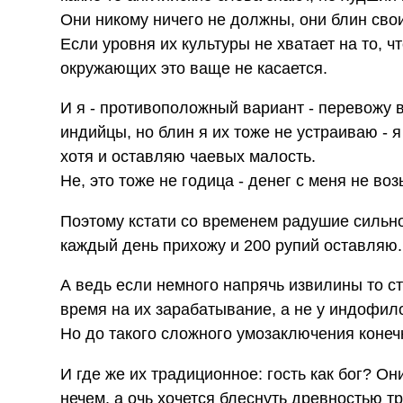
Они никому ничего не должны, они блин свои
Если уровня их культуры не хватает на то, 
окружающих это ваще не касается.
И я - противоположный вариант - перевожу в
индийцы, но блин я их тоже не устраиваю - 
хотя и оставляю чаевых малость.
Не, это тоже не годица - денег с меня не во
Поэтому кстати со временем радушие сильно
каждый день прихожу и 200 рупий оставляю.
А ведь если немного напрячь извилины то ста
время на их зарабатывание, а не у индофило
Но до такого сложного умозаключения конеч
И где же их традиционное: гость как бог? Он
нечем, а очь хочется блеснуть древностью т