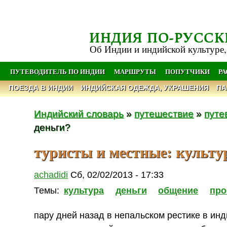
ИНДИЯ ПО-РУССК
Об Индии и индийской культуре,
ПУТЕВОДИТЕЛЬ ПО ИНДИИ
МАРШРУТЫ
ПОПУТЧИКИ
Р
ПОЕЗДА В ИНДИИ
ИНДИЙСКАЯ ОДЕЖДА, УКРАШЕНИЯ
ПА
Индийский словарь
»
путешествие
»
путе
деньги?
туристы и местные: культу
achadidi
Сб, 02/02/2013 - 17:33
Темы:
культура
деньги
общение
пр
пару дней назад в непальском рестике в ин