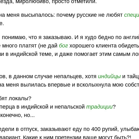
наезда, миролюбиво, просто отметили.
 на меня высыпалось: почему русские не любят
спец
е.
и понимаю, что я заказываю. И я худо бедно по англи
е много платят (не дай
бог
хорошего клиента обидеть!
и в индийской теме, и даже помогает этим самым л
ов, в данном случае непальцев, хотя
индийцы
и тайц
 на меня вылилась впервые и всколыхнула мою собст
бят локалы?
 перца в индийской и непальской
традиции
?
конечно, но...
едели в отпуск, заказывают еду по 400 рупий, улыбаю
вариант. Какие к ним претензии ваще могут быть?!