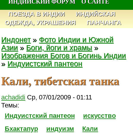
ИНДИЙСКИЙ ФОРУМ
О САЙТЕ
ПОЕЗДА В ИНДИИ
ИНДИЙСКАЯ
ОДЕЖДА, УКРАШЕНИЯ
ПАНЧАНГА
Индонет
»
Фото Индии и Южной
Азии
»
Боги, йоги и храмы
»
Изображения Богов и Богинь Индии
»
Индуистский пантеон
Кали, тибетская танка
achadidi
Ср, 07/01/2009 - 01:11
Темы:
Индуистский пантеон
искусство
Бхактапур
индуизм
Кали