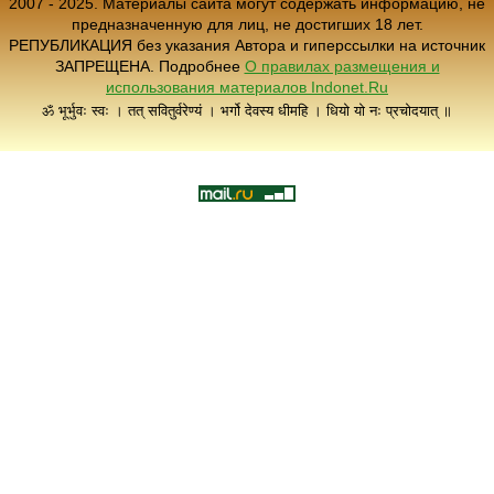
2007 - 2025. Материалы сайта могут содержать информацию, не
предназначенную для лиц, не достигших 18 лет.
РЕПУБЛИКАЦИЯ без указания Автора и гиперссылки на источник
ЗАПРЕЩЕНА. Подробнее
О правилах размещения и
использования материалов Indonet.Ru
ॐ भूर्भुवः स्वः । तत् सवितुर्वरेण्यं । भर्गो देवस्य धीमहि । धियो यो नः प्रचोदयात् ॥