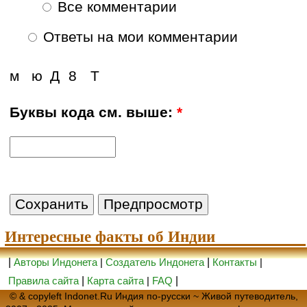
Все комментарии
Ответы на мои комментарии
м
ю
Д
8
Т
Буквы кода см. выше:
*
Интересные факты об Индии
|
Авторы Индонета
|
Создатель Индонета
|
Контакты
|
Правила сайта
|
Карта сайта
|
FAQ
|
© & copyleft Indonet.Ru Индия по-русски ~ Живой путеводитель,