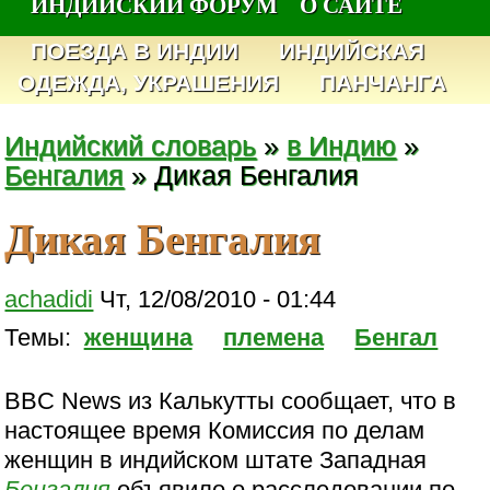
ИНДИЙСКИЙ ФОРУМ
О САЙТЕ
ПОЕЗДА В ИНДИИ
ИНДИЙСКАЯ
ОДЕЖДА, УКРАШЕНИЯ
ПАНЧАНГА
Индийский словарь
»
в Индию
»
Бенгалия
» Дикая Бенгалия
Дикая Бенгалия
achadidi
Чт, 12/08/2010 - 01:44
Темы:
женщина
племена
Бенгал
BBC News из Калькутты сообщает, что в
настоящее время Комиссия по делам
женщин в индийском штате Западная
Бенгалия
объявило о расследовании по