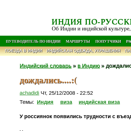
ИНДИЯ ПО-РУССК
Об Индии и индийской культуре,
ПУТЕВОДИТЕЛЬ ПО ИНДИИ
МАРШРУТЫ
ПОПУТЧИКИ
Р
ПОЕЗДА В ИНДИИ
ИНДИЙСКАЯ ОДЕЖДА, УКРАШЕНИЯ
ПА
Индийский словарь
»
в Индию
» дождались.
дождались....:(
achadidi
Чт, 25/12/2008 - 22:52
Темы:
Индия
виза
индийская виза
У россиянок появились трудности с въе