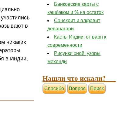
Банковские карты с
циально
кэшбэком и % на остаток
 участились
Санскрит и алфавит
казывают в
деванагари
Касты Индии, от варн к
ом никаких
современности
ператоры
Рисунки хной: узоры
бя в Индии,
мехенди
Нашли что искали?
Cпасибо
Вопрос
Поиск