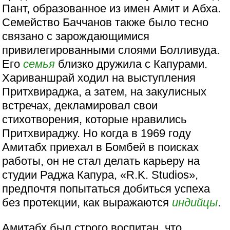
Пант, образованное из имен Амит и Абха.
Семейство Баччанов также было тесно
связано с зарождающимися
привилегированными слоями Болливуда.
Его
семья
близко дружила с Капурами.
Хариваншрай ходил на выступления
Притхвираджа, а затем, на закулисных
встречах, декламировал свои
стихотворения, которые нравились
Притхвираджу. Но когда в 1969 году
Амитабх приехал в Бомбей в поисках
работы, он не стал делать карьеру на
студии Раджа Капура, «R.K. Studios»,
предпочтя попытаться добиться успеха
без протекции, как выражаются
индийцы
.
Амитабх был строго воспитан, что