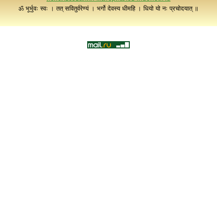
ॐ भूर्भुवः स्वः । तत् सवितुर्वरेण्यं । भर्गो देवस्य धीमहि । धियो यो नः प्रचोदयात् ॥