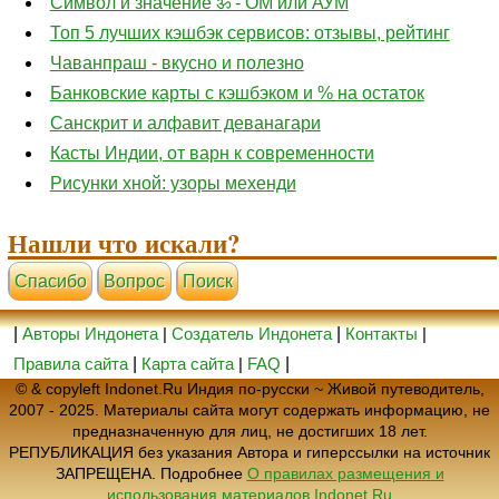
Символ и значение ॐ - ОМ или АУМ
Топ 5 лучших кэшбэк сервисов: отзывы, рейтинг
Чаванпраш - вкусно и полезно
Банковские карты с кэшбэком и % на остаток
Санскрит и алфавит деванагари
Касты Индии, от варн к современности
Рисунки хной: узоры мехенди
Нашли что искали?
Cпасибо
Вопрос
Поиск
|
Авторы Индонета
|
Создатель Индонета
|
Контакты
|
Правила сайта
|
Карта сайта
|
FAQ
|
© & copyleft Indonet.Ru Индия по-русски ~ Живой путеводитель,
2007 - 2025. Материалы сайта могут содержать информацию, не
предназначенную для лиц, не достигших 18 лет.
РЕПУБЛИКАЦИЯ без указания Автора и гиперссылки на источник
ЗАПРЕЩЕНА. Подробнее
О правилах размещения и
использования материалов Indonet.Ru