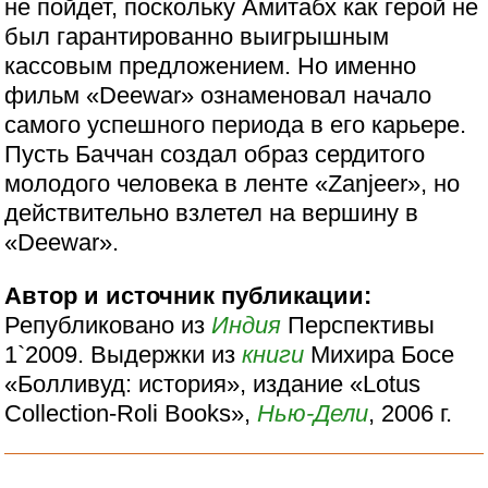
не пойдет, поскольку Амитабх как герой не
был гарантированно выигрышным
кассовым предложением. Но именно
фильм «Deewar» ознаменовал начало
самого успешного периода в его карьере.
Пусть Баччан создал образ сердитого
молодого человека в ленте «Zanjeer», но
действительно взлетел на вершину в
«Deewar».
Автор и источник публикации:
Републиковано из
Индия
Перспективы
1`2009. Выдержки из
книги
Михира Босе
«Болливуд: история», издание «Lotus
Colleсtion-Roli Books»,
Нью-Дели
, 2006 г.