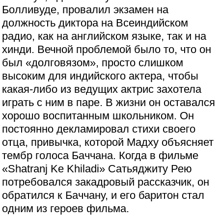
Болливуде, провалил экзамен на
должность диктора на Всеиндийском
радио, как на английском языке, так и на
хинди. Вечной проблемой было то, что он
был «долговязом», просто слишком
высоким для индийского актера, чтобы
какая-либо из ведущих актрис захотела
играть с ним в паре. В жизни он оставался
хорошо воспитанным школьником. Он
постоянно декламировал стихи своего
отца, привычка, которой Мадху объясняет
тембр голоса Баччана. Когда в фильме
«Shatranj Ke Khiladi» Сатьяджиту Рею
потребовался закадровый рассказчик, он
обратился к Баччану, и его баритон стал
одним из героев фильма.