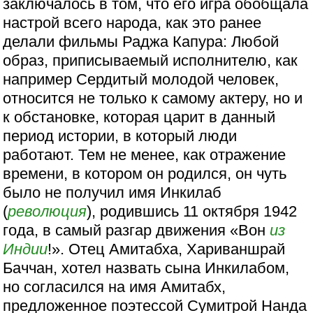
заключалось в том, что его игра обобщала
настрой всего народа, как это ранее
делали фильмы Раджа Капура: Любой
образ, приписываемый исполнителю, как
например Сердитый молодой человек,
относится не только к самому актеру, но и
к обстановке, которая царит в данный
период истории, в который люди
работают. Тем не менее, как отражение
времени, в котором он родился, он чуть
было не получил имя Инкилаб
(
революция
), родившись 11 октября 1942
года, в самый разгар движения «Вон
из
Индии
!». Отец Амитабха, Хариваншрай
Баччан, хотел назвать сына Инкилабом,
но согласился на имя Амитабх,
предложенное поэтессой Сумитрой Нанда