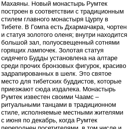
Махаяны. Новый монастырь Румтек
построен в соответствии с традиционным
стилем главного монастыря Цурпу в
Тибете. В Гомпа есть Дхармачакра, чортен
и статуя золотого оленя; внутри находится
большой зал, полуосвещенный сотнями
горящих лампочек. Золотая статуя
сидячего Будды установлена на алтаре
среди прочих бронзовых фигурок, красиво
задрапированных в шелк. Это святое
место для тибетских буддистов, которые
приезжают сюда издалека. Монастырь
Румтек известен своими Чаамс –
ритуальными танцами в традиционном
стиле, исполняемые местными жителями
с июня по декабрь, когда Румтек
переполнен посетителями, в том числе и