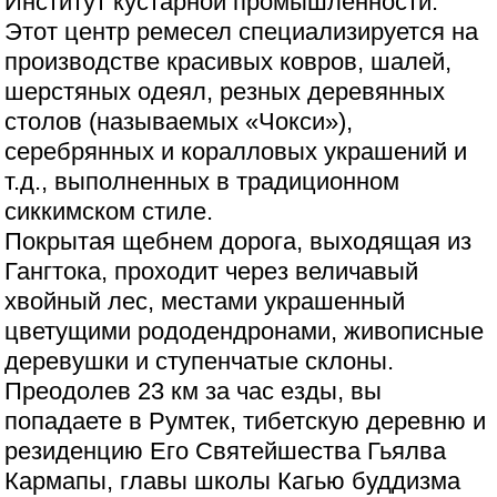
Институт кустарной промышленности.
Этот центр ремесел специализируется на
производстве красивых ковров, шалей,
шерстяных одеял, резных деревянных
столов (называемых «Чокси»),
серебрянных и коралловых украшений и
т.д., выполненных в традиционном
сиккимском стиле.
Покрытая щебнем дорога, выходящая из
Гангтока, проходит через величавый
хвойный лес, местами украшенный
цветущими рододендронами, живописные
деревушки и ступенчатые склоны.
Преодолев 23 км за час езды, вы
попадаете в Румтек, тибетскую деревню и
резиденцию Его Святейшества Гьялва
Кармапы, главы школы Кагью буддизма