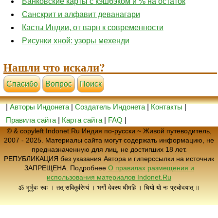
Банковские карты с кэшбэком и % на остаток
Санскрит и алфавит деванагари
Касты Индии, от варн к современности
Рисунки хной: узоры мехенди
Нашли что искали?
Cпасибо
Вопрос
Поиск
|
Авторы Индонета
|
Создатель Индонета
|
Контакты
|
Правила сайта
|
Карта сайта
|
FAQ
|
© & copyleft Indonet.Ru Индия по-русски ~ Живой путеводитель,
2007 - 2025. Материалы сайта могут содержать информацию, не
предназначенную для лиц, не достигших 18 лет.
РЕПУБЛИКАЦИЯ без указания Автора и гиперссылки на источник
ЗАПРЕЩЕНА. Подробнее
О правилах размещения и
использования материалов Indonet.Ru
ॐ भूर्भुवः स्वः । तत् सवितुर्वरेण्यं । भर्गो देवस्य धीमहि । धियो यो नः प्रचोदयात् ॥