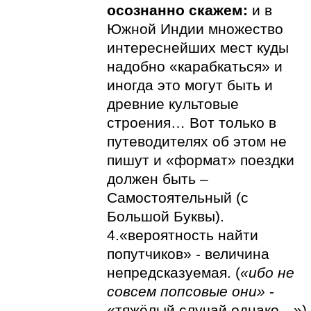
осознанно скажем:
и в
Южной Индии множество
интереснейших мест куды
надобно «карабкаться» и
иногда это могут быть и
древние культовые
строения… Вот только в
путеводителях об этом не
пишут и «формат» поездки
должен быть –
Самостоятельный (с
Большой Буквы).
4.«вероятность найти
попутчиков» - величина
непредсказуемая. (
«ибо не
совсем попсовые они»
-
«тяжёлый случай однако…»)