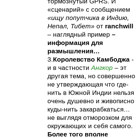
тормознутый GPRS. И
«сценарий» с сообщением
«ищу попутчика в Индию,
Непал, Тибет»
от
ranchwill
– наглядный пример
–
информация для
размышления…
3.
Королевство Камбоджа
-
и в частности
Ангкор
– эт
другая тема, но совершенно
не утверждающая что где-
нить в Южной Индии нельзя
очень душевно и живописно
куды-нить закарабкаться…
не выглядя отморозком для
окружающих и себя самого.
Более того вполне