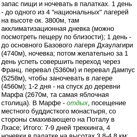
запас пищи и ночевать в палатках. 1 день
- до одного из 4 "национальных" лагерей
на высоте ок. 3800м, там
акклиматизационная дневка (можно
посмотреть пещеру по близости); 1 день -
до основного Базового лагеря Дхаулагири
(4740м), ночевка; потом желательно за 1
день успеть совершить переход через
Франц. перевал (5360м) и перевал Дампус
(5258м), чтобы заночевать в лагере
(4560м); 1-2 дня - на спуск до деревни
Марфа (2670м, та самая яблочная
столица). В Марфе -
отдых
, посещение
местного буддисткого монастыря, со
стороны смахивающего на Поталу в
Лхасе; Итого: 7-9 дней треккинга, 4
ночевки в палатке на высотах 3,8-4,8 км;