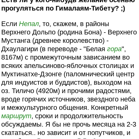
прогуляться по Гималаям-Тибету? ;)
Если
Непал
, то, скажем, в районы
Верхнего Дольпо (родина Бона) - Верхнего
Мустанга (древнее королевство) -
Дхаулагири (в переводе - "Белая
гора
",
8167м) с промежуточным зависанием во
всяких апельсиново-яблочных столицах и
Муктинатхе-Дзонге (паломнический центр
для индуистов и буддистов), выходом на
оз. Тиличо (4920м) и прочими радостями,
вроде горячих источников, звездного неба
и межкультурного общения. Конкретный
маршрут
, сроки и продолжительность
обсуждаемы. Я бы не прочь месяца на 2-3
скататься.. но зависит и от попутчиков, и