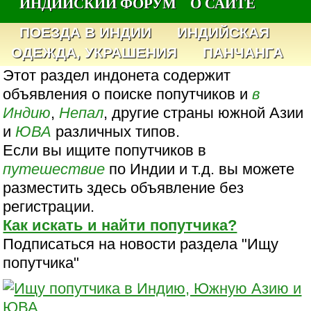
ИНДИЙСКИЙ ФОРУМ
О САЙТЕ
ПОЕЗДА В ИНДИИ
ИНДИЙСКАЯ
ОДЕЖДА, УКРАШЕНИЯ
ПАНЧАНГА
Этот раздел индонета содержит
объявления о поиске попутчиков и
в
Индию
,
Непал
, другие страны южной Азии
и
ЮВА
различных типов.
Если вы ищите попутчиков в
путешествие
по Индии и т.д. вы можете
разместить здесь объявление без
регистрации.
Как искать и найти попутчика?
Подписаться на новости раздела "Ищу
попутчика"