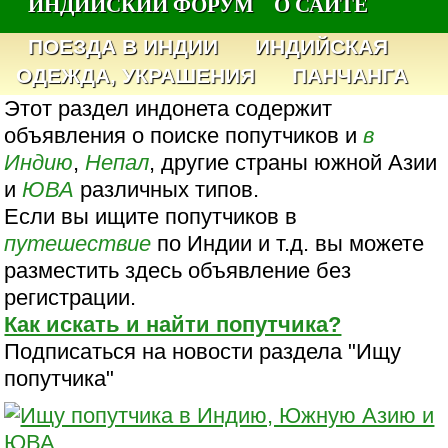
ИНДИЙСКИЙ ФОРУМ
О САЙТЕ
ПОЕЗДА В ИНДИИ
ИНДИЙСКАЯ
ОДЕЖДА, УКРАШЕНИЯ
ПАНЧАНГА
Этот раздел индонета содержит
объявления о поиске попутчиков и
в
Индию
,
Непал
, другие страны южной Азии
и
ЮВА
различных типов.
Если вы ищите попутчиков в
путешествие
по Индии и т.д. вы можете
разместить здесь объявление без
регистрации.
Как искать и найти попутчика?
Подписаться на новости раздела "Ищу
попутчика"