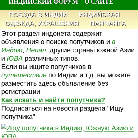
ИНДИЙСКИЙ ФОРУМ
О САЙТЕ
ПОЕЗДА В ИНДИИ
ИНДИЙСКАЯ
ОДЕЖДА, УКРАШЕНИЯ
ПАНЧАНГА
Этот раздел индонета содержит
объявления о поиске попутчиков и
в
Индию
,
Непал
, другие страны южной Азии
и
ЮВА
различных типов.
Если вы ищите попутчиков в
путешествие
по Индии и т.д. вы можете
разместить здесь объявление без
регистрации.
Как искать и найти попутчика?
Подписаться на новости раздела "Ищу
попутчика"