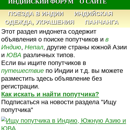
ИНДИЙСКИЙ ФОРУМ
О САЙТЕ
ПОЕЗДА В ИНДИИ
ИНДИЙСКАЯ
ОДЕЖДА, УКРАШЕНИЯ
ПАНЧАНГА
Этот раздел индонета содержит
объявления о поиске попутчиков и
в
Индию
,
Непал
, другие страны южной Азии
и
ЮВА
различных типов.
Если вы ищите попутчиков в
путешествие
по Индии и т.д. вы можете
разместить здесь объявление без
регистрации.
Как искать и найти попутчика?
Подписаться на новости раздела "Ищу
попутчика"