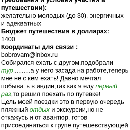
путешествии):
желательно молодых (до 30), энергичных
и адекватных
Бюджет путешествия в долларах:
1400
Координаты для связи :
bobrovam@inbox.ru
Собирался ехать с другом,подобрали
тур
..........а у него засада на работе,теперь
мне не с кем ехать! Давно мечтал
побывать в индии,так как я еду
первый
раз
,то решил поехать по путёвке!
Цель моей поездки это в первую очередь
пляжный
отдых
и экскурсии,но не
откажусь и от авантюр, готов
присоединиться к групе путешевствующей