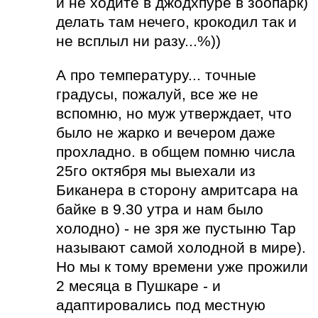
и не ходите в джодхпуре в зоопарк)
делать там нечего, крокодил так и
не всплыл ни разу...%))
А про температуру... точные
градусы, пожалуй, все же не
вспомню, но муж утверждает, что
было не жарко и вечером даже
прохладно. в общем помню числа
25го октября мы выехали из
Биканера в сторону амритсара на
байке в 9.30 утра и нам было
холодно) - не зря же пустыню Тар
называют самой холодной в мире).
Но мы к тому времени уже прожили
2 месяца в Пушкаре - и
адаптировались под местную