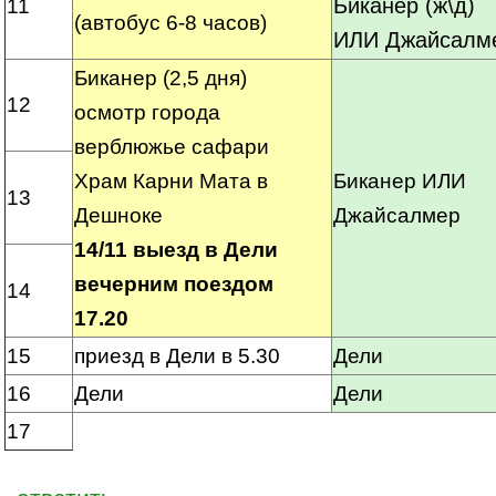
Биканер (ж\д)
11
(автобус 6-8 часов)
ИЛИ Джайсалм
Биканер (2,5 дня)
12
осмотр города
верблюжье сафари
Храм Карни Мата в
Биканер ИЛИ
13
Дешноке
Джайсалмер
14/11 выезд в Дели
вечерним поездом
14
17.20
15
приезд в Дели в 5.30
Дели
16
Дели
Дели
17