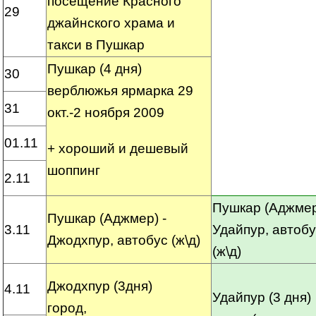
посещение Красного
29
джайнского храма и
такси в Пушкар
Пушкар (4 дня)
30
верблюжья ярмарка 29
31
окт.-2 ноября 2009
01.11
+ хороший и дешевый
шоппинг
2.11
Пушкар (Аджмер
Пушкар (Аджмер) -
3.11
Удайпур, автоб
Джодхпур, автобус (ж\д)
(ж\д)
Джодхпур (3дня)
4.11
Удайпур (3 дня)
город,