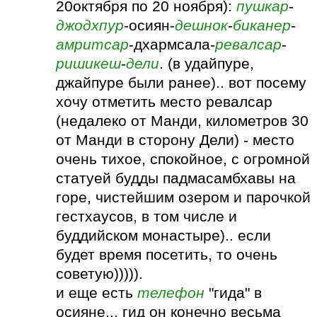
20октября по 20 ноября):
пушкар
-
джодхпур
-осиян-
дешнок
-
биканер
-
амритсар
-дхармсала-
ревалсар
-
ришикеш
-
дели
. (в удайпуре,
джайпуре были ранее).. вот посему
хочу отметить место ревалсар
(недалеко от Манди, километров 30
от Манди в сторону Дели) - место
очень тихое, спокойное, с огромной
статуей будды падмасамбхавы на
горе, чистейшим озером и парочкой
гестхаусов, в том числе и
буддийском монастыре).. если
будет время посетить, то очень
советую))))).
и еще есть
телефон
"гида" в
осияне... гид он конечно весьма