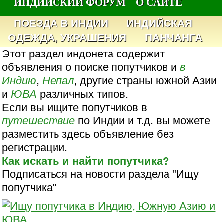
ИНДИЙСКИЙ ФОРУМ
О САЙТЕ
ПОЕЗДА В ИНДИИ
ИНДИЙСКАЯ
ОДЕЖДА, УКРАШЕНИЯ
ПАНЧАНГА
Этот раздел индонета содержит
объявления о поиске попутчиков и
в
Индию
,
Непал
, другие страны южной Азии
и
ЮВА
различных типов.
Если вы ищите попутчиков в
путешествие
по Индии и т.д. вы можете
разместить здесь объявление без
регистрации.
Как искать и найти попутчика?
Подписаться на новости раздела "Ищу
попутчика"