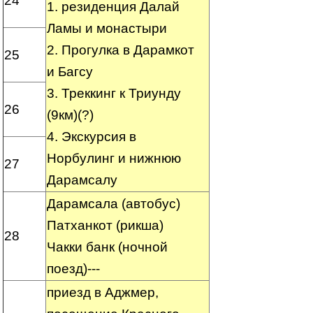
24
1. резиденция Далай
Ламы и монастыри
2. Прогулка в Дарамкот
25
и Багсу
3. Треккинг к Триунду
26
(9км)(?)
4. Экскурсия в
Норбулинг и нижнюю
27
Дарамсалу
Дарамсала (автобус)
Патханкот (рикша)
28
Чакки банк (ночной
поезд)---
приезд в Аджмер,