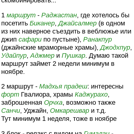
скомбинировать...
1
маршрут
-
Раджастан
, где хотелось бы
посетить
Биканер
,
Джайсалмер
(в одном
из них наверное съездить в веблюжье или
джип
сафари
по пустыне),
Ранакпур
(джайнские мраморные храмы),
Джодхпур
,
Удайпур
,
Аджмер
и
Пушкар
. Думаю такой
маршрут займет 2 недели минимум в
ноябре.
2 маршрут -
Мадхья прадеш
: интересны
форт
Гвалиора, храмы
Каджурахо
,
заброшенная
Орчха
, возможно также
Санчи
, Уджайн,
Омкарешвар
и т.д.
Тут минимум 1 неделя, тоже в ноябре
3 блок - релакс с видом на
Гималаи
-