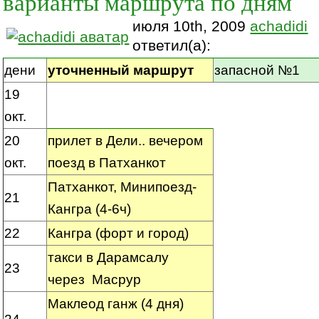
варианты маршрута по дням
июля 10th, 2009
achadidi
ответил(а):
дени
уточненный маршрут
запасной №1
19
окт.
20
прилет в Дели.. вечером
окт.
поезд в Патханкот
Патханкот, Минипоезд-
21
Кангра (4-6ч)
22
Кангра (форт и город)
такси в Дарамсалу
23
через Масрур
Маклеод ганж (4 дня)