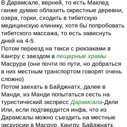
В Дарамсале, верней, то есть Маклед
ганже думаю облазить окрестные деревни,
озера, горки, сходить в тибетскую
медицинскую клинику, хотя бы попробовать
тибетского массажа, то есть зависнуть
дней на 4-5
Потом переезд на такси с рюкзаками в
Кангру с заездом в
пещерные храмы
Масрура (они почти по пути, но добраться
в них местным транспортом говорят очень
сложно)
Потом заехать в Байджнатх, далее в
Манди, из Манди попытаться сесть на
туристический экспресс
Дарамсала
-Дели
Или, если подтвердится инфа, что из
Дарамсалы можно съездить на местные
экскурсии в Масрур, Кангру, Байджнатх,