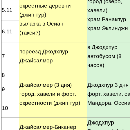
город (озеро,
окрестные деревни
5.11
хавели)
(джип тур)
храм Ранакпур
вылазка в Осиан
храм Эклинджи
6.11
(такси?)
в Джодхпур
переезд Джодхпур-
7
автобусом (8
Джайсалмер
часов)
8
Джайсалмер (3 дня)
Джодхпур 3 дня
9
город, хавели и форт,
форт, хавели, с
окрестности (джип тур)
Мандора, Осси
10
Джодхпур -
Джайсалмер-Биканер