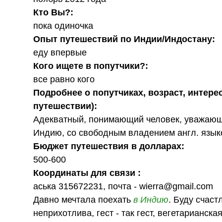
Кто Вы?:
пока одиночка
Опыт путешествий по Индии/Индостану:
еду впервые
Кого ищете в попутчики?:
все равно кого
Подробнее о попутчиках, возраст, интере
путешествии):
Адекватный, понимающий человек, уважающи
Индию, со свободным владением англ. языко
Бюджет путешествия в долларах:
500-600
Координаты для связи :
аська 315672231, почта - wierra@gmail.com
Давно мечтала поехать
в Индию
. Буду счаст
неприхотлива, гест - так гест, вегетарианска