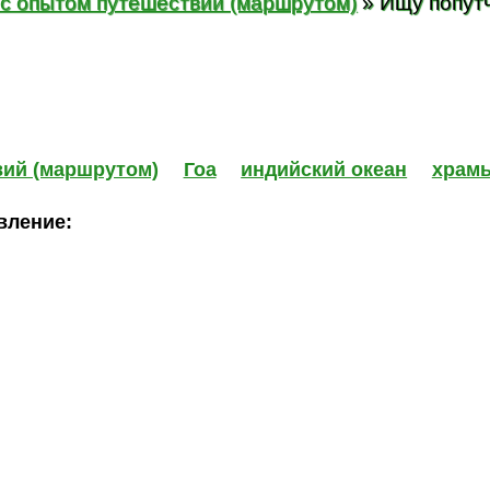
 с опытом путешествий (маршрутом)
» Ищу попутч
вий (маршрутом)
Гоа
индийский океан
храм
вление: