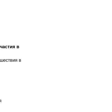
участия в
ешествия в
я