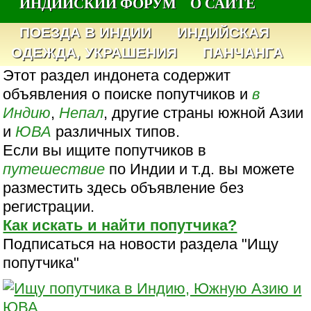
ИНДИЙСКИЙ ФОРУМ
О САЙТЕ
ПОЕЗДА В ИНДИИ
ИНДИЙСКАЯ
ОДЕЖДА, УКРАШЕНИЯ
ПАНЧАНГА
Этот раздел индонета содержит
объявления о поиске попутчиков и
в
Индию
,
Непал
, другие страны южной Азии
и
ЮВА
различных типов.
Если вы ищите попутчиков в
путешествие
по Индии и т.д. вы можете
разместить здесь объявление без
регистрации.
Как искать и найти попутчика?
Подписаться на новости раздела "Ищу
попутчика"