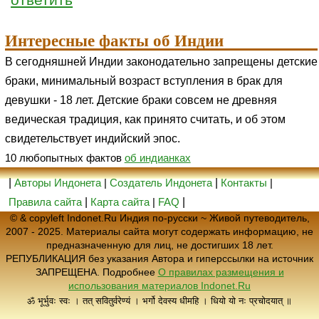
ответить
Интересные факты об Индии
В сегодняшней Индии законодательно запрещены детские
браки, минимальный возраст вступления в брак для
девушки - 18 лет. Детские браки совсем не древняя
ведическая традиция, как принято считать, и об этом
свидетельствует индийский эпос.
10 любопытных фактов
об индианках
|
Авторы Индонета
|
Создатель Индонета
|
Контакты
|
Правила сайта
|
Карта сайта
|
FAQ
|
© & copyleft Indonet.Ru Индия по-русски ~ Живой путеводитель,
2007 - 2025. Материалы сайта могут содержать информацию, не
предназначенную для лиц, не достигших 18 лет.
РЕПУБЛИКАЦИЯ без указания Автора и гиперссылки на источник
ЗАПРЕЩЕНА. Подробнее
О правилах размещения и
использования материалов Indonet.Ru
ॐ भूर्भुवः स्वः । तत् सवितुर्वरेण्यं । भर्गो देवस्य धीमहि । धियो यो नः प्रचोदयात् ॥