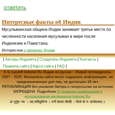
ответить
Интересные факты об Индии
Мусульманская община Индии занимает третье место по
численности населения мусульман в мире после
Индонезии и Пакистана.
Интересное
о религиях Индии
|
Авторы Индонета
|
Создатель Индонета
|
Контакты
|
Правила сайта
|
Карта сайта
|
FAQ
|
© & copyleft Indonet.Ru Индия по-русски ~ Живой путеводитель,
2007 - 2025. Материалы сайта могут содержать информацию, не
предназначенную для лиц, не достигших 18 лет.
РЕПУБЛИКАЦИЯ без указания Автора и гиперссылки на источник
ЗАПРЕЩЕНА. Подробнее
О правилах размещения и
использования материалов Indonet.Ru
ॐ भूर्भुवः स्वः । तत् सवितुर्वरेण्यं । भर्गो देवस्य धीमहि । धियो यो नः प्रचोदयात् ॥