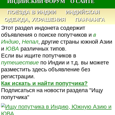
ИНДИЙСКИЙ ФОРУМ
О САЙТЕ
ПОЕЗДА В ИНДИИ
ИНДИЙСКАЯ
ОДЕЖДА, УКРАШЕНИЯ
ПАНЧАНГА
Этот раздел индонета содержит
объявления о поиске попутчиков и
в
Индию
,
Непал
, другие страны южной Азии
и
ЮВА
различных типов.
Если вы ищите попутчиков в
путешествие
по Индии и т.д. вы можете
разместить здесь объявление без
регистрации.
Как искать и найти попутчика?
Подписаться на новости раздела "Ищу
попутчика"