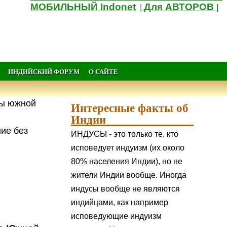
МОБИЛЬНЫЙ Indonet
Для АВТОРОВ
|
|
ИНДИЙСКИЙ ФОРУМ
О САЙТЕ
ны южной
Интересные факты об
Индии
ние без
ИНДУСЫ - это только те, кто
исповедует индуизм (их около
80% населения Индии), но не
жители Индии вообще. Иногда
индусы вообще не являются
индийцами, как например
исповедующие индуизм