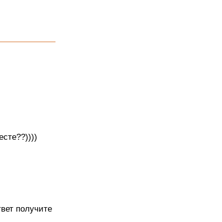
есте??))))
твет получите