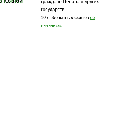
по Южной
граждане Непала и других
государств.
10 любопытных фактов
об
индианках