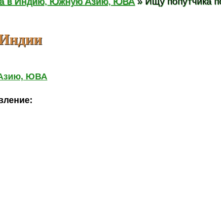
ка в Индию, Южную Азию, ЮВА
» Ищу попутчика 
 Индии
 Азию, ЮВА
вление: