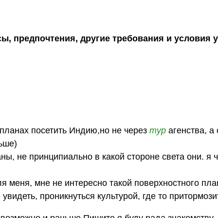
сы, предпочтения, другие требования и условия 
 планах посетить Индию,но не через
тур
агенства, а
ьше)
ны, не принципиально в какой стороне света они. я 
для меня, мне не интересно такой поверхностного пл
увидеть, проникнуться культурой, где то притормози
 возможно и раньше.Пишите,я буду рада знакомству