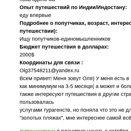
Опыт путешествий по Индии/Индостану:
еду впервые
Подробнее о попутчиках, возраст, интере
путешествии):
Ищу попутчиков-единомышленников
Бюджет путешествия в долларах:
2000$
Координаты для связи :
Olg37548211@yandex.ru
Всем привет! Меня зовут Оля) У меня есть в
как минимумум на 3-5 месяце( а может и бол
также интересуют путешествия в другие стра
пользовалась
услугами турагенств, но поняла что это не 
"золотых пляжах", мне интереснее самой всё 
путешествие
я планирую начать с октября,