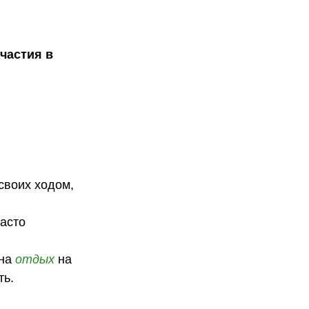
участия в
 своих ходом,
часто
ана
отдых
на
ть.