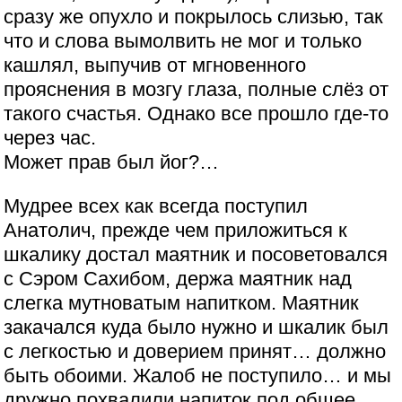
сразу же опухло и покрылось слизью, так
что и слова вымолвить не мог и только
кашлял, выпучив от мгновенного
прояснения в мозгу глаза, полные слёз от
такого счастья. Однако все прошло где-то
через час.
Может прав был йог?…
Мудрее всех как всегда поступил
Анатолич, прежде чем приложиться к
шкалику достал маятник и посоветовался
с Сэром Сахибом, держа маятник над
слегка мутноватым напитком. Маятник
закачался куда было нужно и шкалик был
с легкостью и доверием принят… должно
быть обоими. Жалоб не поступило… и мы
дружно похвалили напиток под общее