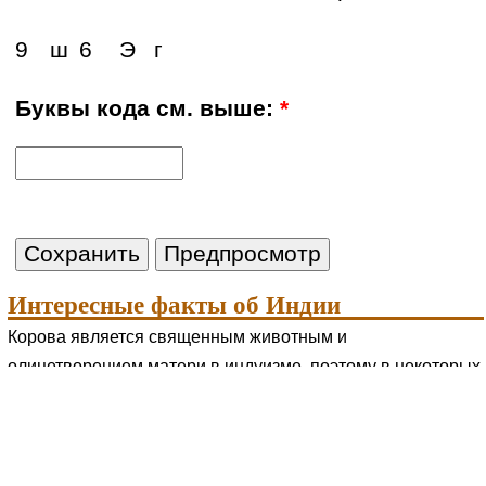
9
ш
6
Э
г
Буквы кода см. выше:
*
Интересные факты об Индии
Корова является священным животным и
олицетворением матери в индуизме, поэтому в некоторых
штатах Индии употребление в пищу говядины запрещено,
а убийство коровы является уголовным преступлением.
10 любопытных фактов
об индианках