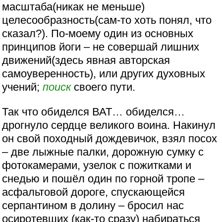
масштаба(никак не меньше)
целесообразность(сам-то хоть понял, что
сказал?). По-моему один из основных
принципов йоги – не совершай лишних
движений(здесь явная авторская
самоуверенность), или других духовных
учений;
поиск
своего пути.
Так что обиделся ВАТ… обиделся…
дрогнуло сердце великого воина. Накинул
он свой походный дождевичок, взял посох
– две лыжные палки, дорожную сумку с
фотокамерами, узелок с пожитками и
снедью и пошёл один по горной тропе –
асфальтовой дороге, спускающейся
серпантином в долину – бросил нас
осиротевших (как-то сразу) набираться