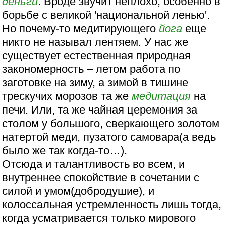
деньги
. Вроде звучит неплохо, особенно в
борьбе с великой 'национальной ленью'.
Но почему-то медитирующего
йога
еще
никто не называл лентяем. У нас же
существует естественная природная
закономерность – летом работа по
заготовке на зиму, а зимой в тишине
трескучих морозов та же
медитация
на
печи. Или, та же чайная церемония за
столом у большого, сверкающего золотом
натертой меди, пузатого самовара(а ведь
было же так когда-то…).
Отсюда и талантливость во всем, и
внутреннее спокойствие в сочетании с
силой и умом(добродушие), и
колоссальная устремленность лишь тогда,
когда усматривается только мирового