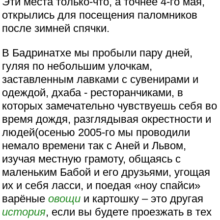
Эти места только-что, а точнее 4-го мая,
открылись для посещения паломников
после зимней спячки.
В Бадринатхе мы пробыли пару дней,
гуляя по небольшим улочкам,
заставленным лавками с сувенирами и
одеждой, дхаба - ресторанчиками, в
которых замечательно чувствуешь себя во
время дождя, разглядывая окрестности и
людей(осенью 2005-го мы проводили
немало времени так с Аней и Львом,
изучая местную грамоту, общаясь с
маленьким Бабой и его друзьями, угощая
их и себя ласси, и поедая «ноу спайси»
варёные
овощи
и картошку – это другая
история
, если вы будете проезжать в тех