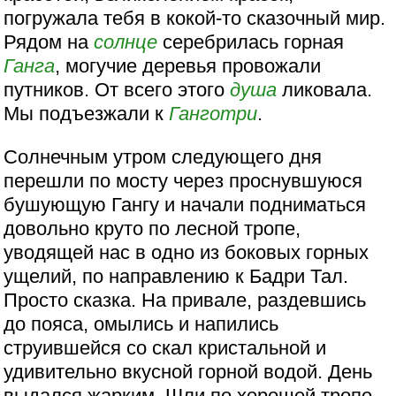
погружала тебя в кокой-то сказочный мир.
Рядом на
солнце
серебрилась горная
Ганга
, могучие деревья провожали
путников. От всего этого
душа
ликовала.
Мы подъезжали к
Ганготри
.
Солнечным утром следующего дня
перешли по мосту через проснувшуюся
бушующую Гангу и начали подниматься
довольно круто по лесной тропе,
уводящей нас в одно из боковых горных
ущелий, по направлению к Бадри Тал.
Просто сказка. На привале, раздевшись
до пояса, омылись и напились
струившейся со скал кристальной и
удивительно вкусной горной водой. День
выдался жарким. Шли по хорошей тропе,