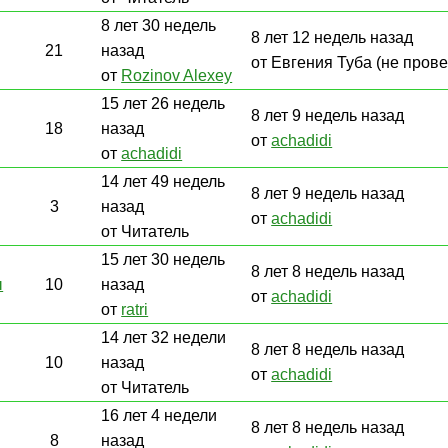
8 лет 30 недель
8 лет 12 недель назад
21
назад
от Евгения Туба (не пров
от
Rozinov Alexey
15 лет 26 недель
8 лет 9 недель назад
18
назад
от
achadidi
от
achadidi
14 лет 49 недель
8 лет 9 недель назад
3
назад
от
achadidi
от Читатель
15 лет 30 недель
8 лет 8 недель назад
ы
10
назад
от
achadidi
от
ratri
14 лет 32 недели
8 лет 8 недель назад
10
назад
от
achadidi
от Читатель
16 лет 4 недели
8 лет 8 недель назад
8
назад