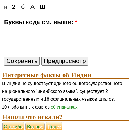
н
2
б
А
Щ
Буквы кода см. выше:
*
Интересные факты об Индии
В Индии не существует единого общегосударственного
национального `индийского языка`, существует 2
государственных и 18 официальных языков штатов.
10 любопытных фактов
об индианках
Нашли что искали?
Cпасибо
Вопрос
Поиск