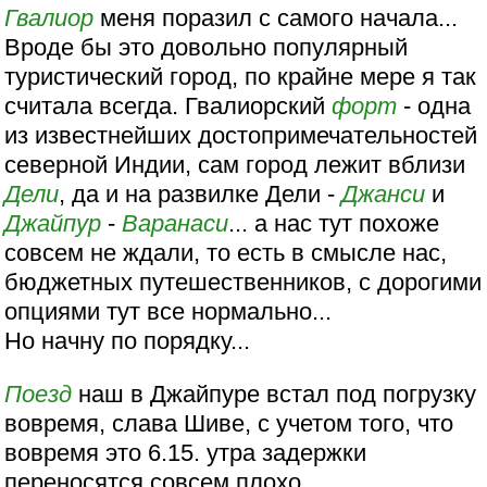
Гвалиор
меня поразил с самого начала...
Вроде бы это довольно популярный
туристический город, по крайне мере я так
считала всегда. Гвалиорский
форт
- одна
из известнейших достопримечательностей
северной Индии, сам город лежит вблизи
Дели
, да и на развилке Дели -
Джанси
и
Джайпур
-
Варанаси
... а нас тут похоже
совсем не ждали, то есть в смысле нас,
бюджетных путешественников, с дорогими
опциями тут все нормально...
Но начну по порядку...
Поезд
наш в Джайпуре встал под погрузку
вовремя, слава Шиве, с учетом того, что
вовремя это 6.15. утра задержки
переносятся совсем плохо.