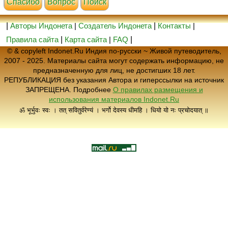
Cпасибо
Вопрос
Поиск
|
Авторы Индонета
|
Создатель Индонета
|
Контакты
|
Правила сайта
|
Карта сайта
|
FAQ
|
© & copyleft Indonet.Ru Индия по-русски ~ Живой путеводитель,
2007 - 2025. Материалы сайта могут содержать информацию, не
предназначенную для лиц, не достигших 18 лет.
РЕПУБЛИКАЦИЯ без указания Автора и гиперссылки на источник
ЗАПРЕЩЕНА. Подробнее
О правилах размещения и
использования материалов Indonet.Ru
ॐ भूर्भुवः स्वः । तत् सवितुर्वरेण्यं । भर्गो देवस्य धीमहि । धियो यो नः प्रचोदयात् ॥