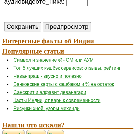
аудиовидеоте_ника:
Интересные факты об Индии
Популярные статьи
Символ и значение ॐ - ОМ или АУМ
Топ 5 лучших кэшбэк сервисов: отзывы, рейтинг
Чаванпраш - вкусно и полезно
Банковские карты с кэшбэком и % на остаток
Санскрит и алфавит деванагари
Касты Индии, от варн к современности
Рисунки хной: узоры мехенди
Нашли что искали?