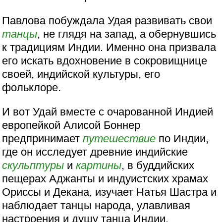
Павлова побуждала Удая развивать свои
танцы
, не глядя на запад, а обернувшись
к традициям Индии. Именно она призвала
его искать вдохновение в сокровищнице
своей, индийской культуры, его
фольклоре.
И вот Удай вместе с очарованной Индией
европейкой Алисой Боннер
предпринимает
путешествие
по Индии,
где он исследует древние индийские
скульптуры
и
картины
, в буддийских
пещерах Аджанты и индуистских храмах
Ориссы и Декана, изучает Натья Шастра и
наблюдает танцы народа, улавливая
настроения и душу танца Индии.