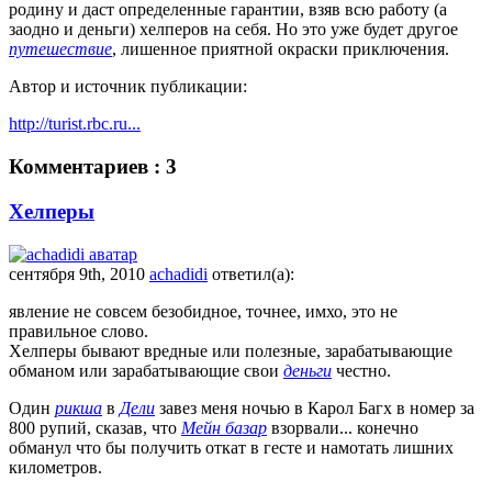
родину и даст определенные гарантии, взяв всю работу (а
заодно и деньги) хелперов на себя. Но это уже будет другое
путешествие
, лишенное приятной окраски приключения.
Автор и источник публикации:
http://turist.rbc.ru...
Комментариев : 3
Хелперы
сентября 9th, 2010
achadidi
ответил(а):
явление не совсем безобидное, точнее, имхо, это не
правильное слово.
Хелперы бывают вредные или полезные, зарабатывающие
обманом или зарабатывающие свои
деньги
честно.
Один
рикша
в
Дели
завез меня ночью в Карол Багх в номер за
800 рупий, сказав, что
Мейн базар
взорвали... конечно
обманул что бы получить откат в гесте и намотать лишних
километров.