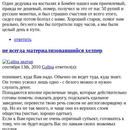
Один дедушка на костылях в Бомбее нашел нам приемлемый,
правда не дешевый, номер, получил за это от нас 50 рупий и
русские монетки, и был страшно счастлив от всего этого,
сидел еще потом болтал с нами. Хороший старик, помог нам
реально, без него мы бы потратили пару часов, а мы были
целый день в пути.
ответить
не всегда материализовавшийся хелпер
сентября 13th, 2010
Galina
ответил(а):
понимает, куда Вам надо. Обычно он ведет туда, куда знает.
Он точно усвоил лишь одно - с белого можно и нужно
слупить денег.
Попадаются вполне приличные люди, которые действительно
готовы помочь: показать дорогу, подсказать едальное
заведение, перевести твою речь совсем не англоговорящему и
пр. Но их не так много, и чаще они из верхних слоев
общества (чистые, хорошо одетые).
Если к Вам пристал не очень опрятный субъект, готовьтесь к
тому, что он будет водить Вас по лавкам своих знакомых
полдня.