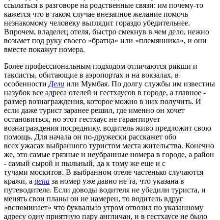
ссылаться в разговоре на родственные связи: им почему-то
кажется что в таком случае внезапное желание помочь
незнакомому человеку выглядит гораздо убедительнее.
Впрочем, владелец отеля, быстро смекнув в чем дело, нежно
возьмет под руку своего «братца» или «племянника», и они
вместе покажут номера.
Более профессиональным подходом отличаются рикши и
таксисты, обитающие в аэропортах и на вокзалах, в
особенности
Дели
или Мумбая. По долгу службы им известны
назубок все адреса отелей и гестхаусов в городе, а главное -
размер вознаграждения, которое можно в них получить. И
если даже турист заранее решил, где именно он хочет
остановиться, но этот гестхаус не гарантирует
вознаграждения посреднику, водитель живо предложит свою
помощь. Для начала он по-дружески расскажет обо
всех ужасах выбранного туристом места жительства. Конечно
же, это самые грязные и неубранные номера в городе, а район
- самый сырой и пыльный, да к тому же еще и с
тучами москитов. В выбранном отеле частенько случаются
кражи, а
цена
за номер уже давно не та, что указана в
путеводителе. Если доводы водителя не убедили туриста, и
менять свои планы он не намерен, то водитель вдруг
«вспоминает» что буквально утром отвозил по указанному
адресу одну приятную пару англичан, и в гестхаусе не было