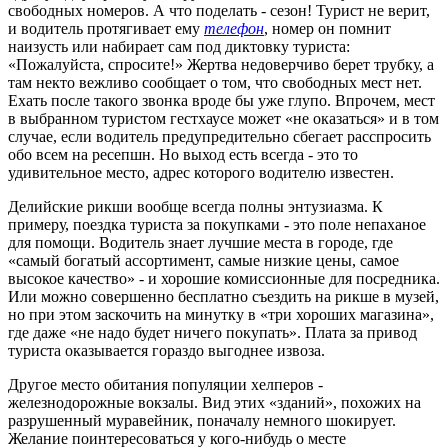
свободных номеров. А что поделать - сезон! Турист не верит,
и водитель протягивает ему
телефон
, номер он помнит
наизусть или набирает сам под диктовку туриста:
«Пожалуйста, спросите!» Жертва недоверчиво берет трубку, а
там некто вежливо сообщает о том, что свободных мест нет.
Ехать после такого звонка вроде бы уже глупо. Впрочем, мест
в выбранном туристом гестхаусе может «не оказаться» и в том
случае, если водитель предупредительно сбегает расспросить
обо всем на ресепшн. Но выход есть всегда - это то
удивительное место, адрес которого водителю известен.
Делийские рикши вообще всегда полны энтузиазма. К
примеру, поездка туриста за покупками - это поле непаханое
для помощи. Водитель знает лучшие места в городе, где
«самый богатый ассортимент, самые низкие цены, самое
высокое качество» - и хорошие комиссионные для посредника.
Или можно совершенно бесплатно съездить на рикше в музей,
но при этом заскочить на минутку в «три хороших магазина»,
где даже «не надо будет ничего покупать». Плата за привод
туриста оказывается гораздо выгоднее извоза.
Другое место обитания популяции хелперов -
железнодорожные вокзалы. Вид этих «зданий», похожих на
разрушенный муравейник, поначалу немного шокирует.
Желание поинтересоваться у кого-нибудь о месте