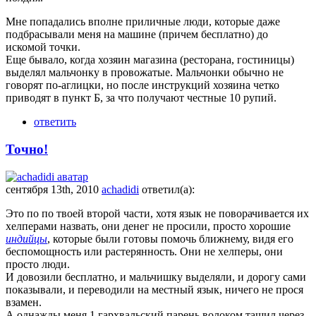
Мне попадались вполне приличные люди, которые даже
подбрасывали меня на машине (причем бесплатно) до
искомой точки.
Еще бывало, когда хозяин магазина (ресторана, гостиницы)
выделял мальчонку в провожатые. Мальчонки обычно не
говорят по-аглицки, но после инструкций хозяина четко
приводят в пункт Б, за что получают честные 10 рупий.
ответить
Точно!
сентября 13th, 2010
achadidi
ответил(а):
Это по по твоей второй части, хотя язык не поворачивается их
хелперами назвать, они денег не просили, просто хорошие
индийцы
, которые были готовы помочь ближнему, видя его
беспомощность или растерянность. Они не хелперы, они
просто люди.
И довозили бесплатно, и мальчишку выделяли, и дорогу сами
показывали, и переводили на местный язык, ничего не прося
взамен.
А однажды меня 1 гархвальский парень волоком тащил через