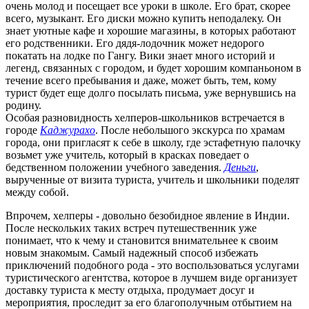
очень молод и посещает все уроки в школе. Его брат, скорее
всего, музыкант. Его диски можно купить неподалеку. Он
знает уютные кафе и хорошие магазины, в которых работают
его родственники. Его дядя-лодочник может недорого
покатать на лодке по Гангу. Вики знает много историй и
легенд, связанных с городом, и будет хорошим компаньоном в
течение всего пребывания и даже, может быть, тем, кому
турист будет еще долго посылать письма, уже вернувшись на
родину.
Особая разновидность хелперов-школьников встречается в
городе
Каджурахо
. После небольшого экскурса по храмам
города, они пригласят к себе в школу, где эстафетную палочку
возьмет уже учитель, который в красках поведает о
бедственном положении учебного заведения.
Деньги
,
вырученные от визита туриста, учитель и школьники поделят
между собой.
Впрочем, хелперы - довольно безобидное явление в Индии.
После нескольких таких встреч путешественник уже
понимает, что к чему и становится внимательнее к своим
новым знакомым. Самый надежный способ избежать
приключений подобного рода - это воспользоваться услугами
туристического агентства, которое в лучшем виде организует
доставку туриста к месту отдыха, продумает досуг и
мероприятия, проследит за его благополучным отбытием на