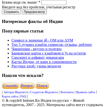
Буквы кода см. выше:
*
Введите код без пробелов, учитывая регистр
Интересные факты об Индии
Популярные статьи
Символ и значение ॐ - ОМ или АУМ
Топ 5 лучших кэшбэк сервисов: отзывы, рейтинг
Чаванпраш - вкусно и полезно
Банковские карты с кэшбэком и % на остаток
Санскрит и алфавит деванагари
Касты Индии, от варн к современности
Рисунки хной: узоры мехенди
Нашли что искали?
Cпасибо
Вопрос
Поиск
|
|
|
Авторы Индонета
|
Создатель Индонета
Контакты
|
Правила сайта
|
Карта сайта
|
FAQ
© & copyleft Indonet.Ru Индия по-русски ~ Живой
путеводитель, 2007 - 2025. Материалы сайта могут содержать