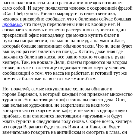
расположения кассы или о расписании поездов возникает
само собой. И вдруг появляется человек с сокровенной фразой
«Can I help you?». Узнав о маршруте путешественника,
человек прискорбно сообщает, что с билетами сейчас большая
проблема
, что поезда переполнены или их вообще нет. И
соглашается помочь и отвести растерянного туриста в один
прекрасный офис неподалеку, где можно купить билет в
нужном направлении, только не на поезд, а на «мини-бас»,
который больше напоминает обычное такси. Что ж, цена будет
выше, но раз нет билетов на поезд... Кстати, даже зная где
находится билетная касса, все равно можно угодить в руки
хелпера. Так, на вокзале Дели, билеты продаются на втором
этаже, но уже на лестнице поджидает свою жертву человек,
сообщающий о том, что касса не работает, и готовый тут же
помочь с билетами на все тот же «мини-бас».
Но, пожалуй, самые искушенные хелперы обитают в
городе Варанаси, в который каждый год приезжает множество
туристов. Это настоящие профессионалы своего дела. Они,
как вольные художники, не закреплены за каким-то
конкретным гестхаусом или кафе, и не метят в одноразовую
прибыль, они становятся настоящими «друзьями» и будут
ждать туриста в следующем году снова. Скорее всего, хелпера
из города Варанаси будут звать Вики или Лаки, он будет
замечательно говорить на английском и смотреть в глаза, он