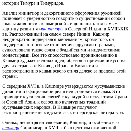
истории Тимура и Тимуридов.
Анализ миниатюр и декоративного оформления рукописей
позволяет с уверенностью говорить о существовании особой
школы живописи - кашмирской - и дополнить тем самым
картину развития
миниатюры
в Северной Индии в XVIII-XIX
вв. Расположенный на самом севере Индии, Кашмир
неоднократно подвергался завоеваниям, кроме того, он
поддерживал торговые отношения с другими странами,
существовали также связи с буддийскими и индуистскими
монастырями. Все это способствовало проникновению в
Кашмир художественных идей, образов и приемов искусства
других стран - от Китая до Ирана и Византии и
распространению кашмирского стиля далеко за пределы этой
страны.
С середины XVI в. в Кашмире утверждаются мусульманские
династии и официальной религией становится ислам. Это
приводит к усилению связей с культурой и искусством Ирана
и Средней Азии, к освоению культурных традиций
мусульманских народов. В Кашмире получают
распространение персидский язык и персидская литература.
Однако, несмотря на завоевания, Кашмир, и особенно его
столица
Сиринагар, в XVII в. был центром оживленной