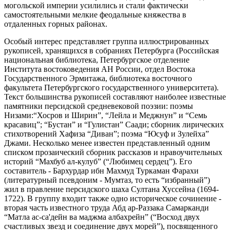
могольской империи усилились и стали фактически
самостоятельными мелкие феодальные княжества в
отдаленных горных районах.
Особый интерес представляет группа иллюстрированных
рукописей, хранящихся в собраниях Петербурга (Российская
национальная библиотека, Петербургское отделение
Института востоковедения АН России, отдел Востока
Государственного Эрмитажа, библиотека восточного
факультета Петербургского государственного университета).
Текст большинства рукописей составляют наиболее известные
памятники персидской средневековой поэзии: поэмы
Низами:“Хосров и Ширин”, “Лейла и Меджнун” и “Семь
красавиц”; “Бустан” и “Гулистан” Саади; сборник лирических
стихотворений Хафиза “Диван”; поэма “Юсуф и Зулейха”
Джами. Несколько менее известен представленный одним
списком прозаический сборник рассказов и нравоучительных
историй “Махбуб ал-кулуб” (“Любимец сердец”). Его
составитель - Бархурдар ибн Махмуд Туркаман Фарахи
(литературный псевдоним - Мумтаз, то есть “избранный”)
жил в правление персидского шаха Султана Хуссейна (1694-
1722). В группу входит также одно историческое сочинение -
вторая часть известного труда Абд ар-Раззака Самарканди
“Матла ас-са'дейн ва маджма албахрейн” (“Восход двух
счастливых звезд и соединение двух морей”), посвященного