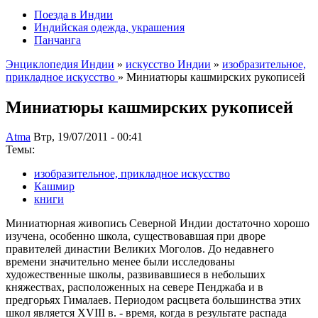
Поезда в Индии
Индийская одежда, украшения
Панчанга
Энциклопедия Индии
»
искусство Индии
»
изобразительное,
прикладное искусство
» Миниатюры кашмирских рукописей
Миниатюры кашмирских рукописей
Atma
Втр, 19/07/2011 - 00:41
Темы:
изобразительное, прикладное искусство
Кашмир
книги
Миниатюрная живопись Северной Индии достаточно хорошо
изучена, особенно школа, существовавшая при дворе
правителей династии Великих Моголов. До недавнего
времени значительно менее были исследованы
художественные школы, развивавшиеся в небольших
княжествах, расположенных на севере Пенджаба и в
предгорьях Гималаев. Периодом расцвета большинства этих
школ является XVIII в. - время, когда в результате распада