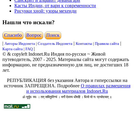
Санскрит и алфавит деванагари
Касты Индии, от варн к современности
Рисунки хной: узоры мехенди
Нашли что искали?
Cпасибо
Вопрос
Поиск
|
|
|
Авторы Индонета
|
Создатель Индонета
Контакты
|
Правила сайта
|
Карта сайта
|
FAQ
© & copyleft Indonet.Ru Индия по-русски ~ Живой
путеводитель, 2007 - 2025. Материалы сайта могут содержать
информацию, не предназначенную для лиц, не достигших 18
лет.
РЕПУБЛИКАЦИЯ без указания Автора и гиперссылки на
источник ЗАПРЕЩЕНА. Подробнее
О правилах размещения
и использования материалов Indonet.Ru
ॐ भूर्भुवः स्वः । तत् सवितुर्वरेण्यं । भर्गो देवस्य धीमहि । धियो यो नः प्रचोदयात् ॥