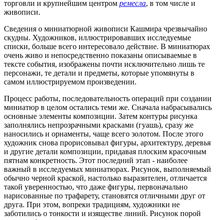
торговли и крупнейшим центром
ремесла
, в том числе и
живописи.
Сведения о миниатюрной живописи Кашмира чрезвычайно
скудны. Художников, иллюстрировавших исследуемые
списки, больше всего интересовало действие. В миниатюрах
очень живо и непосредственно показаны описываемые в
тексте события, изображены почти исключительно лишь те
персонажи, те детали и предметы, которые упомянуты в
самом иллюстрируемом произведении.
Процесс работы, последовательность операций при создании
миниатюр в целом остались теми же. Сначала набрасывались
основные элементы композиции. Затем контуры рисунка
заполнялись непрозрачными красками (гуашь), сразу же
наносились и орнаменты, чаще всего золотом. После этого
художник снова прорисовывал фигуры, архитектуру, деревья
и другие детали композиции, придавая плоским красочным
пятнам конкретность. Этот последний этап - наиболее
важный в исследуемых миниатюрах. Рисунок, выполняемый
обычно черной краской, настолько выразителен, отличается
такой уверенностью, что даже фигуры, первоначально
нарисованные по трафарету, становятся отличными друг от
друга. При этом, вопреки традициям, художники не
заботились о тонкости и изяществе линий. Рисунок порой