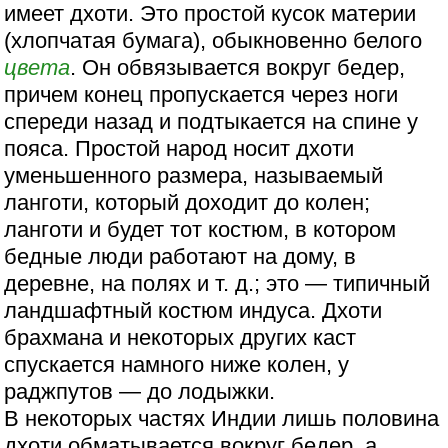
имеет дхоти. Это простой кусок материи
(хлопчатая бумага), обыкновенно белого
цвета
. Он обвязывается вокруг бедер,
причем конец пропускается через ноги
спереди назад и подтыкается на спине у
пояса. Простой народ носит дхоти
уменьшенного размера, называемый
ланготи, который доходит до колен;
ланготи и будет тот костюм, в котором
бедные люди работают на дому, в
деревне, на полях и т. д.; это — типичный
ландшафтный костюм индуса. Дхоти
брахмана и некоторых других каст
спускается намного ниже колен, у
раджпутов — до лодыжки.
В некоторых частях Индии лишь половина
дхоти обматывается вокруг бедер, а