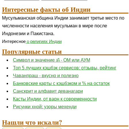
Интересные факты об Индии
Мусульманская община Индии занимает третье место по
численности населения мусульман в мире после
Индонезии и Пакистана.
Интересное
о религиях Индии
Популярные статьи
Символ и значение ॐ - ОМ или АУМ
Топ 5 лучших кэшбэк сервисов: отзывы, рейтинг
Чаванпраш - вкусно и полезно
Банковские карты с кэшбэком и % на остаток
Санскрит и алфавит деванагари
Касты Индии, от варн к современности
Рисунки хной: узоры мехенди
Нашли что искали?