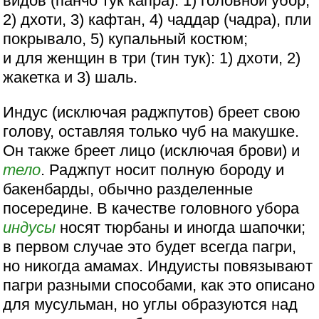
видов (панчо тук капра): 1) головной убор,
2) дхоти, 3) кафтан, 4) чаддар (чадра), пли
покрывало, 5) купальный костюм;
и для женщин в три (тин тук): 1) дхоти, 2)
жакетка и 3) шаль.
Индус (исключая раджпутов) бреет свою
голову, оставляя только чуб на макушке.
Он также бреет лицо (исключая брови) и
тело
. Раджпут носит полную бороду и
бакенбарды, обычно разделенные
посередине. В качестве головного убора
индусы
носят тюрбаны и иногда шапочки;
в первом случае это будет всегда пагри,
но никогда амамах. Индуисты повязывают
пагри разными способами, как это описано
для мусульман, но углы образуются над