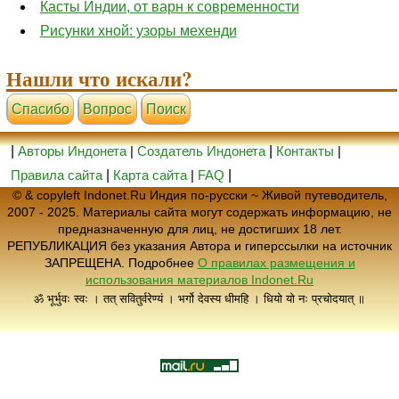
Касты Индии, от варн к современности
Рисунки хной: узоры мехенди
Нашли что искали?
Cпасибо
Вопрос
Поиск
|
Авторы Индонета
|
Создатель Индонета
|
Контакты
|
Правила сайта
|
Карта сайта
|
FAQ
|
© & copyleft Indonet.Ru Индия по-русски ~ Живой путеводитель,
2007 - 2025. Материалы сайта могут содержать информацию, не
предназначенную для лиц, не достигших 18 лет.
РЕПУБЛИКАЦИЯ без указания Автора и гиперссылки на источник
ЗАПРЕЩЕНА. Подробнее
О правилах размещения и
использования материалов Indonet.Ru
ॐ भूर्भुवः स्वः । तत् सवितुर्वरेण्यं । भर्गो देवस्य धीमहि । धियो यो नः प्रचोदयात् ॥