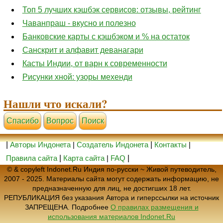
Топ 5 лучших кэшбэк сервисов: отзывы, рейтинг
Чаванпраш - вкусно и полезно
Банковские карты с кэшбэком и % на остаток
Санскрит и алфавит деванагари
Касты Индии, от варн к современности
Рисунки хной: узоры мехенди
Нашли что искали?
Cпасибо
Вопрос
Поиск
|
Авторы Индонета
|
Создатель Индонета
|
Контакты
|
Правила сайта
|
Карта сайта
|
FAQ
|
© & copyleft Indonet.Ru Индия по-русски ~ Живой путеводитель,
2007 - 2025. Материалы сайта могут содержать информацию, не
предназначенную для лиц, не достигших 18 лет.
РЕПУБЛИКАЦИЯ без указания Автора и гиперссылки на источник
ЗАПРЕЩЕНА. Подробнее
О правилах размещения и
использования материалов Indonet.Ru