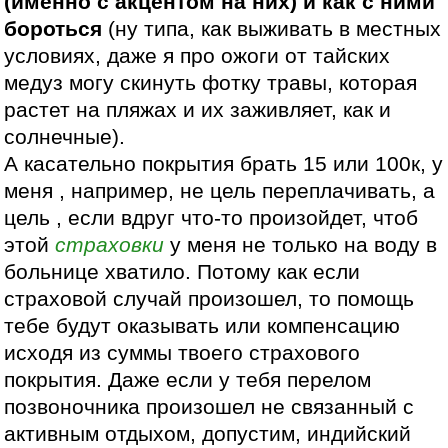
(именно с акцентом на них) и как с ними
бороться
(ну типа, как выживать в местных
условиях, даже я про ожоги от тайских
медуз могу скинуть фотку травы, которая
растет на пляжах и их заживляет, как и
солнечные).
А касательно покрытия брать 15 или 100к, у
меня , например, не цель переплачивать, а
цель , если вдруг что-то произойдет, чтоб
этой
страховки
у меня не только на воду в
больнице хватило. Потому как если
страховой случай произошел, то помощь
тебе будут оказывать или компенсацию
исходя из суммы твоего страхового
покрытия. Даже если у тебя перелом
позвоночника произошел не связанный с
активным отдыхом, допустим, индийский