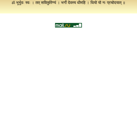
ॐ भूर्भुवः स्वः । तत् सवितुर्वरेण्यं । भर्गो देवस्य धीमहि । धियो यो नः प्रचोदयात् ॥