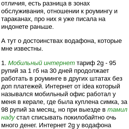
отличия, есть разница в зонах
обслуживания, отношении к роумингу и
тараканах, про них я уже писала на
индонете раньше.
А тут о достоинствах водафона, которые
мне известны.
1.
Мобильный
интернет
тариф 2g - 95
рупий за 1 гб на 30 дней продолжает
работать в роуминге в других штатах без
доп платежей. Интернет от idea который
назывался мобильный офис работал у
меня в керале, где была куплена симка, за
98 рупий за месяц, но при выезде в
тамил
наду
стал списывать покилобайтно очь
много денег. Интернет 2g у водафона