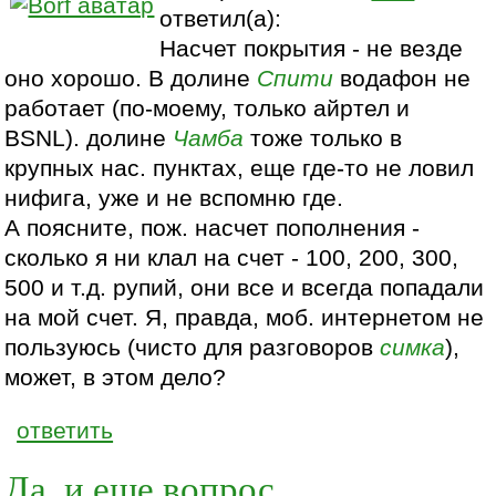
ответил(а):
Насчет покрытия - не везде
оно хорошо. В долине
Спити
водафон не
работает (по-моему, только айртел и
BSNL). долине
Чамба
тоже только в
крупных нас. пунктах, еще где-то не ловил
нифига, уже и не вспомню где.
А поясните, пож. насчет пополнения -
сколько я ни клал на счет - 100, 200, 300,
500 и т.д. рупий, они все и всегда попадали
на мой счет. Я, правда, моб. интернетом не
пользуюсь (чисто для разговоров
симка
),
может, в этом дело?
ответить
Да, и еще вопрос.