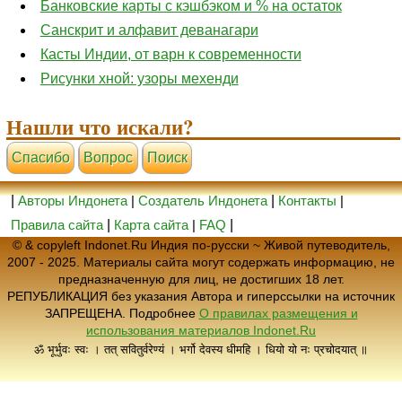
Банковские карты с кэшбэком и % на остаток
Санскрит и алфавит деванагари
Касты Индии, от варн к современности
Рисунки хной: узоры мехенди
Нашли что искали?
Cпасибо
Вопрос
Поиск
|
Авторы Индонета
|
Создатель Индонета
|
Контакты
|
Правила сайта
|
Карта сайта
|
FAQ
|
© & copyleft Indonet.Ru Индия по-русски ~ Живой путеводитель,
2007 - 2025. Материалы сайта могут содержать информацию, не
предназначенную для лиц, не достигших 18 лет.
РЕПУБЛИКАЦИЯ без указания Автора и гиперссылки на источник
ЗАПРЕЩЕНА. Подробнее
О правилах размещения и
использования материалов Indonet.Ru
ॐ भूर्भुवः स्वः । तत् सवितुर्वरेण्यं । भर्गो देवस्य धीमहि । धियो यो नः प्रचोदयात् ॥