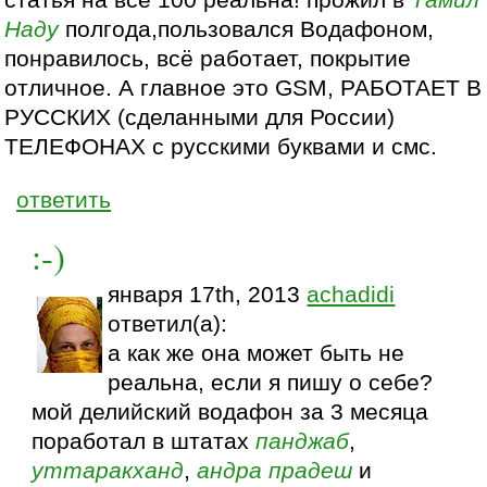
статья на все 100 реальна! прожил в
Тамил
Наду
полгода,пользовался Водафоном,
понравилось, всё работает, покрытие
отличное. А главное это GSM, РАБОТАЕТ В
РУССКИХ (сделанными для России)
ТЕЛЕФОНАХ с русскими буквами и смс.
ответить
:-)
января 17th, 2013
achadidi
ответил(а):
а как же она может быть не
реальна, если я пишу о себе?
мой делийский водафон за 3 месяца
поработал в штатах
панджаб
,
уттаракханд
,
андра прадеш
и