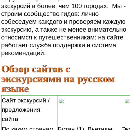
экскурсий в более, чем 100 городах. Мы -
строим сообщество гидов: лично
собеседуем каждого и проверяем каждую
экскурсию, а также не менее внимательно
относимся к путешественникам: на сайте
работает служба поддержки и система
рекомендаций.
Обзор сайтов
с
экскурси
ями на русском
языке
Сайт экскурсий /
предложения
сайта
По каким странам
Бутан (1), Вьетнам
Эк