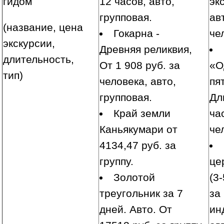
гидом
12 часов, авто,
эк
групповая.
ав
(название, цена
Гокарна -
че
экскурсии,
Древняя реликвия,
длительность,
От 1 908 руб. за
«О
тип)
человека, авто,
пя
групповая.
Дл
Край земли
ча
Каньякумари от
че
4134,47 руб. за
группу.
це
Золотой
(3
треугольник за 7
за
дней. Авто. От
ин