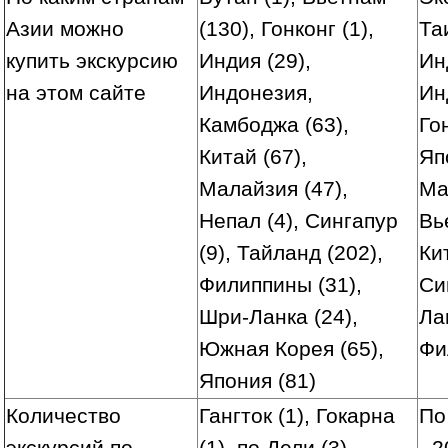
Азии можно
(130), Гонконг (1),
Та
купить экскурсию
Индия (29),
Ин
на этом сайте
Индонезия,
Ин
Камбоджа (63),
Го
Китай (67),
Яп
Малайзия (47),
Ма
Непал (4), Сингапур
Вь
(9), Тайланд (202),
Ки
Филиппины (31),
Си
Шри-Ланка (24),
Ла
Южная Корея (65),
Фи
Япония (81)
Количество
Гангток (1), Гокарна
По
экскурсий по
(1), по Дели (3),
- 2