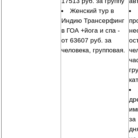
17513 руб. за группу
ав
Женский тур в
Индию Трансерфинг
пр
в ГОА +йога и спа -
не
от 63607 руб. за
ос
человека, групповая.
че
ча
гр
ка
др
им
за
дн