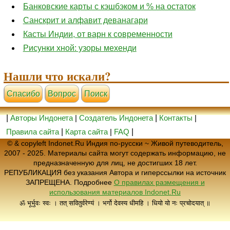
Банковские карты с кэшбэком и % на остаток
Санскрит и алфавит деванагари
Касты Индии, от варн к современности
Рисунки хной: узоры мехенди
Нашли что искали?
Cпасибо
Вопрос
Поиск
|
Авторы Индонета
|
Создатель Индонета
|
Контакты
|
Правила сайта
|
Карта сайта
|
FAQ
|
© & copyleft Indonet.Ru Индия по-русски ~ Живой путеводитель,
2007 - 2025. Материалы сайта могут содержать информацию, не
предназначенную для лиц, не достигших 18 лет.
РЕПУБЛИКАЦИЯ без указания Автора и гиперссылки на источник
ЗАПРЕЩЕНА. Подробнее
О правилах размещения и
использования материалов Indonet.Ru
ॐ भूर्भुवः स्वः । तत् सवितुर्वरेण्यं । भर्गो देवस्य धीमहि । धियो यो नः प्रचोदयात् ॥