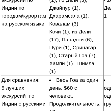
Индии по
Джайпур (1),
Де
городам\курортам
Дхарамсала (1),
1
на русском языке
Ковалам (3)
Кочи (1), из Дели
(17), Панаджи (6),
Пури (1), Сринагар
(1), Старый Гоа (7),
Хампи (1) , Шимла
(1)
Для сравнения:
Весь Гоа за один
5 лучших
день. $60
с
од
экскурсий по
человека.
од
Индии с русскими
Продолжительность:
гр