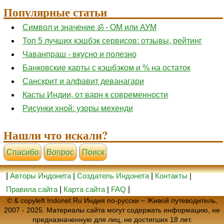
Популярные статьи
Символ и значение ॐ - ОМ или АУМ
Топ 5 лучших кэшбэк сервисов: отзывы, рейтинг
Чаванпраш - вкусно и полезно
Банковские карты с кэшбэком и % на остаток
Санскрит и алфавит деванагари
Касты Индии, от варн к современности
Рисунки хной: узоры мехенди
Нашли что искали?
Cпасибо
Вопрос
Поиск
|
Авторы Индонета
|
Создатель Индонета
|
Контакты
|
Правила сайта
|
Карта сайта
|
FAQ
|
© & copyleft Indonet.Ru Индия по-русски ~ Живой путеводитель,
2007 - 2025. Материалы сайта могут содержать информацию, не
предназначенную для лиц, не достигших 18 лет.