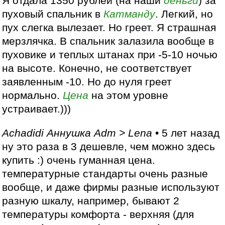
Я отдала 1350 рублей (на наши
деньги
) за
пуховый спальник в
Катманду
. Легкий, но
пух слегка вылезает. Но греет. Я страшная
мерзлячка. В спальник залазила вообще в
пуховике и теплых штанах при -5-10 ночью
на высоте. Конечно, не соответствует
заявленным -10. Но до нуля греет
нормально.
Цена
на этом уровне
устраивает.)))
Achadidi Аннушка Adm > Lena
• 5 лет назад
ну это раза в 3 дешевле, чем можно здесь
купить :) очень гуманная цена.
температурные стандарты очень разные
вообще, и даже фирмы разные используют
разную шкалу, например, бывают 2
температуры комфорта - верхняя (для